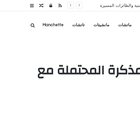
RSS
تسجيل
مقال
عمود
تية والطائرات المسيرة
الدخول
عشوائي
جانبي
بحث
ماتشات
مانشيتات
تاتشات
Manchette
عن
لمذكرة المحتملة مع