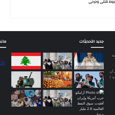
وط قتلى وجرحى
جديد التحديثات
مانشيت 
سة
 أن
د )