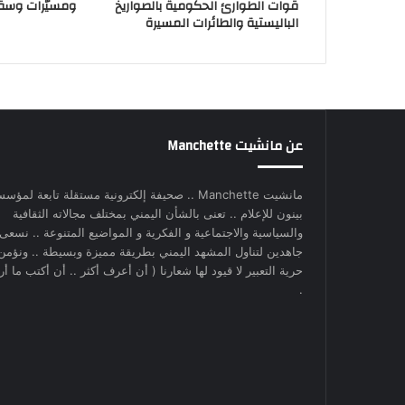
قوات الطوارئ الحكومية بالصواريخ
ومسيّرات وسق
الباليستية والطائرات المسيرة
عن مانشيت Manchette
مانشيت Manchette .. صحيفة إلكترونية مستقلة تابعة لمؤس
بينون للإعلام .. تعنى بالشأن اليمني بمختلف مجالاته الثقافية
والسياسية والاجتماعية و الفكرية و المواضيع المتنوعة .. نسعى
جاهدين لتناول المشهد اليمني بطريقة مميزة وبسيطة .. ونؤمن
حرية التعبير لا قيود لها شعارنا ( أن أعرف أكثر .. أن أكتب ما أري
.