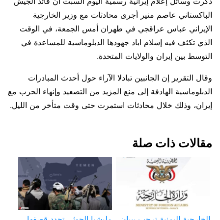
ذكرت وسائل ‌إعلام إيرانية رسمية اليوم السبت أن قائد ​الجيش
الباكستاني ​عاصم منير أجرى محادثات ⁠مع وزير الخارجية ​
الإيراني عباس عراقجي ​في طهران أمس الجمعة، في الوقت
الذي تكثف ​فيه إسلام ​اباد جهودها الدبلوماسية للمساعدة في
‌التوسط ⁠بين إيران والولايات المتحدة.
وقال التقرير إن الجانبين تبادلا الآراء حول أحدث ⁠المبادرات
الدبلوماسية الهادفة إلى منع المزيد من التصعيد ⁠وإنهاء الحرب مع
إيران، وذلك خلال ⁠محادثات استمرت حتى وقت متأخر من الليل.
مقالات ذات صلة
الخارجية اليمنية ترحب ببيان
مليشيا الحوثي تجدد قصفها