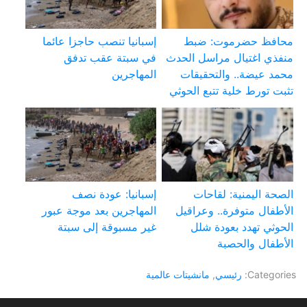
محافظ حضرموت: ضبط
إسبانيا تنصب حاجزا عائما
منفذي اغتيال مراسل الحدث
في سبتة عقب تدفق
محمد عيضة.. والتحقيقات
المهاجرين
تثبت تورط خلية تتبع الحوثي
الصحة اليمنية: لقاحات
إسبانيا: عودة نصف
الأطفال متوفرة.. وعراقيل
المهاجرين بعد موجة عبور
الحوثي تهدد بعودة شلل
غير مسبوقة إلى سبتة
الأطفال والحصبة
Categories:
رئيسي
,
مانشيتات عالمية