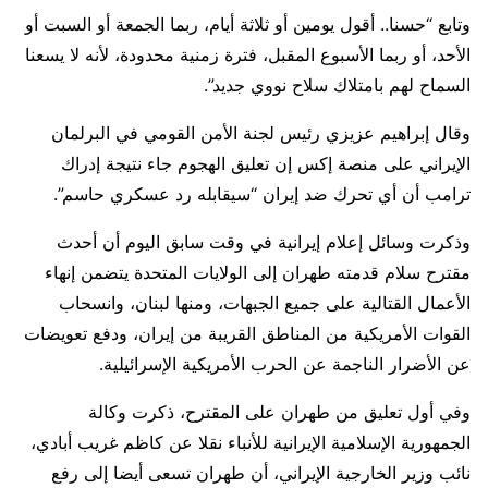
وتابع “حسنا.. أقول يومين أو ​ثلاثة أيام، ربما الجمعة أو السبت أو
الأحد، أو ربما الأسبوع المقبل، فترة زمنية محدودة، لأنه لا يسعنا
السماح لهم بامتلاك سلاح نووي ​جديد”.
وقال إبراهيم عزيزي رئيس لجنة الأمن القومي في البرلمان
الإيراني على منصة إكس إن تعليق الهجوم جاء نتيجة إدراك
⁠ترامب أن أي تحرك ضد إيران “سيقابله رد عسكري حاسم”.
وذكرت وسائل إعلام إيرانية في وقت سابق اليوم أن أحدث
مقترح سلام قدمته طهران إلى الولايات المتحدة يتضمن إنهاء
الأعمال القتالية على جميع الجبهات، ومنها لبنان، وانسحاب
القوات الأمريكية من المناطق القريبة من إيران، ودفع تعويضات
عن الأضرار الناجمة عن الحرب الأمريكية الإسرائيلية.
وفي أول ​تعليق من طهران على المقترح، ذكرت وكالة
الجمهورية الإسلامية الإيرانية للأنباء نقلا عن كاظم غريب أبادي،
نائب وزير الخارجية الإيراني، أن طهران تسعى أيضا إلى رفع