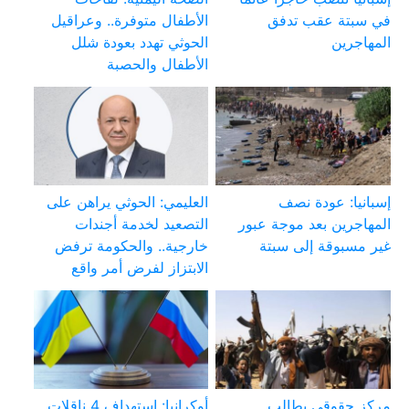
في سبتة عقب تدفق
الأطفال متوفرة.. وعراقيل
المهاجرين
الحوثي تهدد بعودة شلل
الأطفال والحصبة
إسبانيا: عودة نصف
العليمي: الحوثي يراهن على
المهاجرين بعد موجة عبور
التصعيد لخدمة أجندات
غير مسبوقة إلى سبتة
خارجية.. والحكومة ترفض
الابتزاز لفرض أمر واقع
مركز حقوقي يطالب
أوكرانيا: استهداف 4 ناقلات