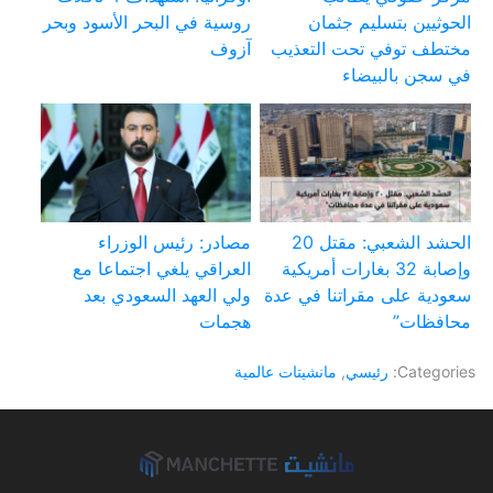
الحوثيين بتسليم جثمان
روسية في البحر الأسود وبحر
مختطف توفي تحت التعذيب
آزوف
في سجن بالبيضاء
الحشد الشعبي: مقتل 20
مصادر: رئيس الوزراء
وإصابة 32 بغارات أمريكية
العراقي يلغي اجتماعا مع
سعودية على مقراتنا في عدة
ولي العهد السعودي بعد
محافظات”
هجمات
Categories:
رئيسي
,
مانشيتات عالمية