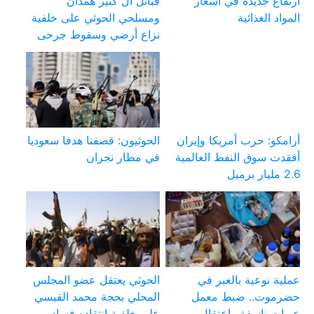
ارتفاع جديدة في أسعار
قبائل آل كثير همدان
المواد الغذائية
ومسلحي الحوثي على خلفية
نزاع أرضي وسقوط جرحى
أرامكو: حرب أمريكا وإيران
الحوثيون: قصفنا هدفا سعوديا
أفقدت سوق النفط العالمية
في مطار نجران
2.6 مليار برميل
عملية نوعية بالعبر في
الحوثي يعتقل عضو المجلس
حضرموت.. ضبط معمل
المحلي بحجة محمد القيسي
عبوات ناسفة واعتقال
على خلفية انتقاده فساد