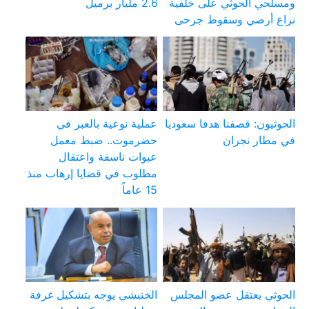
ومسلحي الحوثي على خلفية
2.6 مليار برميل
نزاع أرضي وسقوط جرحى
الحوثيون: قصفنا هدفا سعوديا
عملية نوعية بالعبر في
في مطار نجران
حضرموت.. ضبط معمل
عبوات ناسفة واعتقال
مطلوب في قضايا إرهاب منذ
15 عاماً
الحوثي يعتقل عضو المجلس
الخنبشي يوجه بتشكيل غرفة