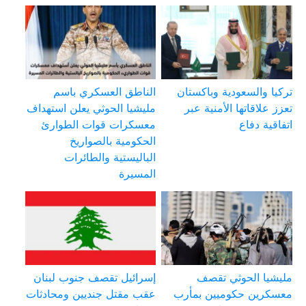
تركيا والسعودية وباكستان
الناطق العسكري باسم
تعزز علاقاتها الأمنية عبر
مليشيا الحوثي يعلن استهداف
اتفاقية دفاع
معسكرات قوات الطوارئ
الحكومية بالصواريخ
الباليستية والطائرات
المسيرة
مليشيا الحوثي تقصف
إسرائيل تقصف جنوب لبنان
معسكرين حكوميين بمأرب
عقب مقتل جنديين ومحادثات