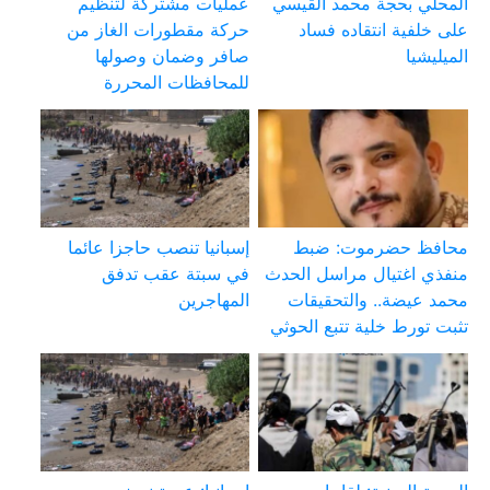
المحلي بحجة محمد القيسي
عمليات مشتركة لتنظيم
على خلفية انتقاده فساد
حركة مقطورات الغاز من
الميليشيا
صافر وضمان وصولها
للمحافظات المحررة
محافظ حضرموت: ضبط
إسبانيا تنصب حاجزا عائما
منفذي اغتيال مراسل الحدث
في سبتة عقب تدفق
محمد عيضة.. والتحقيقات
المهاجرين
تثبت تورط خلية تتبع الحوثي