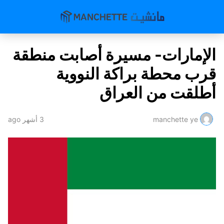
الإمارات- مسيرة أصابت منطقة
قرب محطة براكة النووية
أطلقت من العراق
manchette ye
3 أشهر ago