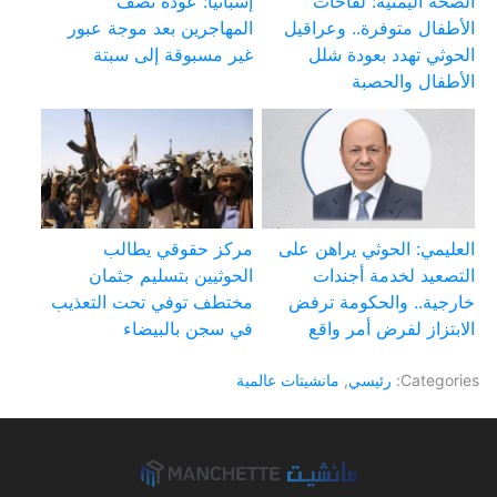
الصحة اليمنية: لقاحات
إسبانيا: عودة نصف
الأطفال متوفرة.. وعراقيل
المهاجرين بعد موجة عبور
الحوثي تهدد بعودة شلل
غير مسبوقة إلى سبتة
الأطفال والحصبة
العليمي: الحوثي يراهن على
مركز حقوقي يطالب
التصعيد لخدمة أجندات
الحوثيين بتسليم جثمان
خارجية.. والحكومة ترفض
مختطف توفي تحت التعذيب
الابتزاز لفرض أمر واقع
في سجن بالبيضاء
Categories:
رئيسي
,
مانشيتات عالمية