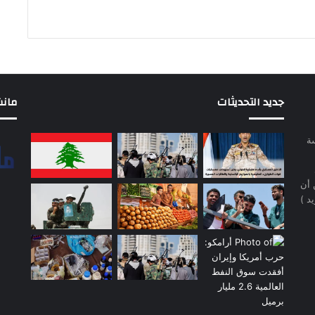
جديد التحديثات
مانشيت 
سة
 أن
د )