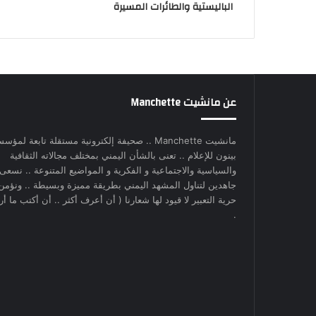
الباليستية والطائرات المسيرة
عن مانشيت Manchette
مانشيت Manchette .. صحيفة إلكترونية مستقلة تابعة لمؤس
بينون للإعلام .. تعنى بالشأن اليمني بمختلف مجالاته الثقافية
والسياسية والاجتماعية و الفكرية و المواضيع المتنوعة .. نسعى
جاهدين لتناول المشهد اليمني بطريقة مميزة وبسيطة .. ونؤمن
حرية التعبير لا قيود لها شعارنا ( أن أعرف أكثر .. أن أكتب ما أري
.