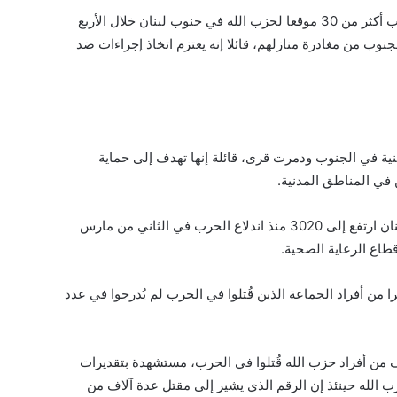
وأعلن الجيش الإسرائيلي في وقت سابق اليوم أنه ضرب أكثر من 30 موقعا لحزب الله في جنوب لبنان خلال الأربع
ب من مغادرة منازلهم، قائلا إنه يعتزم اتخاذ إجراءات ضد
نية في الجنوب ⁠ودمرت قرى، قائلة إنها تهدف إلى حماية
في المناطق المدنية.
وأفادت وزارة الصحة أمس الأحد بأن عدد القتلى في لبنان ارتفع إلى 3020 منذ اندلاع الحرب في الثاني من مارس
 من أفراد الجماعة الذين قُتلوا في الحرب لم يُدرجوا في عدد
اف من أفراد حزب الله قُتلوا في الحرب، مستشهدة بتقديرات
الله حينئذ إن الرقم الذي يشير إلى مقتل عدة ⁠آلاف من ​