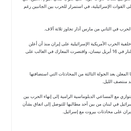
القوات الإسرائيلية، في استمرار للحرب بين الجانبين رغم
الحرب في الثاني من مارس آذار تجاوز ثلاثة آلاف.
لفية الحرب الأمريكية الإسرائيلية على إيران منذ أن أعلن
الرئيس الأمريكي دونالد ترامب لأول مرة وقف إطلاق النار في 16 أبريل نيسان، واقتصرت المعارك في الغالب على
ؤول لبناني إن تمديد وقف إطلاق النار 45 يوما المعلن بعد الجولة الثالثة من ​المحادثات التي استضافتها
ند منتصف الليل.
توازي مع المساعي الدبلوماسية الرامية إلى إنهاء الحرب بين
سرائيل في لبنان من بين أحد مطالبها للتوصل إلى اتفاق بشأن
يران على محادثات بيروت مع إسرائيل.