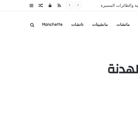
RSS
تسجيل
مقال
عمود
ة والطائرات المسيرة
الدخول
عشوائي
جانبي
بحث
ماتشات
مانشيتات
تاتشات
Manchette
عن
الهدنة