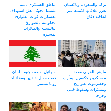
تركيا والسعودية وباكستان
الناطق العسكري باسم
تعزز علاقاتها الأمنية عبر
مليشيا الحوثي يعلن استهداف
اتفاقية دفاع
معسكرات قوات الطوارئ
الحكومية بالصواريخ
الباليستية والطائرات
المسيرة
مليشيا الحوثي تقصف
إسرائيل تقصف جنوب لبنان
معسكرين حكوميين بمأرب
عقب مقتل جنديين ومحادثات
وحضرموت بصواريخ
روما تستمر
ومسيّرات وسقوط قتلى
وجرحى