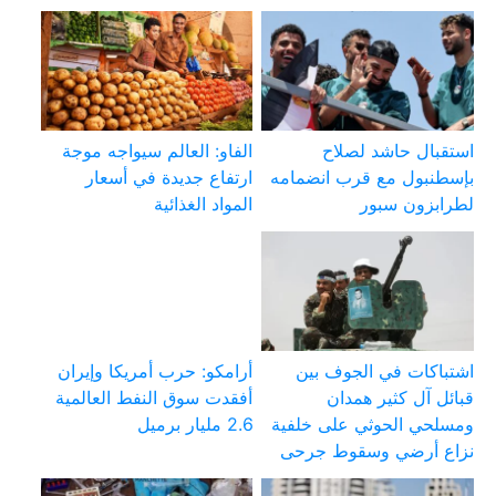
استقبال حاشد لصلاح
الفاو: العالم سيواجه موجة
بإسطنبول مع قرب انضمامه
ارتفاع جديدة في أسعار
لطرابزون سبور
المواد الغذائية
اشتباكات في الجوف بين
أرامكو: حرب أمريكا وإيران
قبائل آل كثير همدان
أفقدت سوق النفط العالمية
ومسلحي الحوثي على خلفية
2.6 مليار برميل
نزاع أرضي وسقوط جرحى