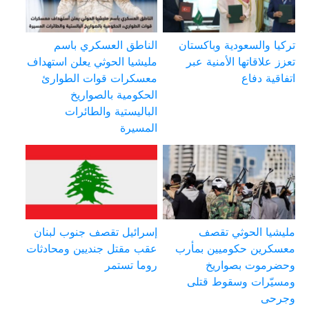
تركيا والسعودية وباكستان
الناطق العسكري باسم
تعزز علاقاتها الأمنية عبر
مليشيا الحوثي يعلن استهداف
اتفاقية دفاع
معسكرات قوات الطوارئ
الحكومية بالصواريخ
الباليستية والطائرات
المسيرة
مليشيا الحوثي تقصف
إسرائيل تقصف جنوب لبنان
معسكرين حكوميين بمأرب
عقب مقتل جنديين ومحادثات
وحضرموت بصواريخ
روما تستمر
ومسيّرات وسقوط قتلى
وجرحى