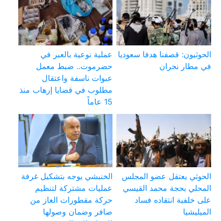
الحوثيون: قصفنا هدفا سعوديا
عملية نوعية بالعبر في
في مطار نجران
حضرموت.. ضبط معمل
عبوات ناسفة واعتقال
مطلوب في قضايا إرهاب منذ
15 عاماً
الحوثي يعتقل عضو المجلس
الخنبشي يوجه بتشكيل غرفة
المحلي بحجة محمد القيسي
عمليات مشتركة لتنظيم
على خلفية انتقاده فساد
حركة مقطورات الغاز من
الميليشيا
صافر وضمان وصولها