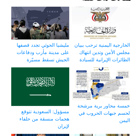
الخارجية اليمنية ترحب ببيان
مليشيا الحوثي تجدد قصفها
مجلس الأمن وتدين انتهاك
على مدينة مأرب ودفاعات
الطائرات الإيرانية للسيادة
الجيش تسقط مسيّرة
خمسة محاور برية مرشحة
مسؤول: السعودية تتوقع
لحسم جبهات الحروب في
هجمات منسقة من حلفاء
اليمن
لإيران