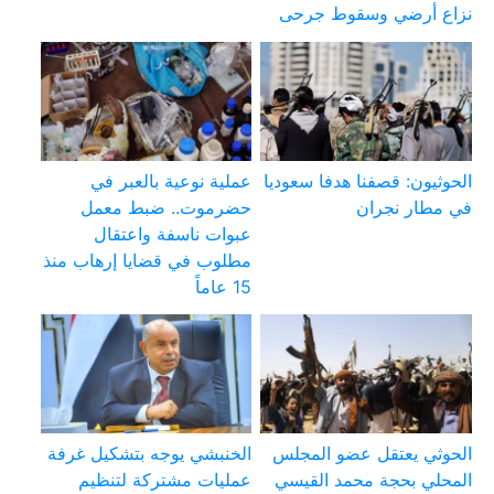
نزاع أرضي وسقوط جرحى
الحوثيون: قصفنا هدفا سعوديا
عملية نوعية بالعبر في
في مطار نجران
حضرموت.. ضبط معمل
عبوات ناسفة واعتقال
مطلوب في قضايا إرهاب منذ
15 عاماً
الحوثي يعتقل عضو المجلس
الخنبشي يوجه بتشكيل غرفة
المحلي بحجة محمد القيسي
عمليات مشتركة لتنظيم