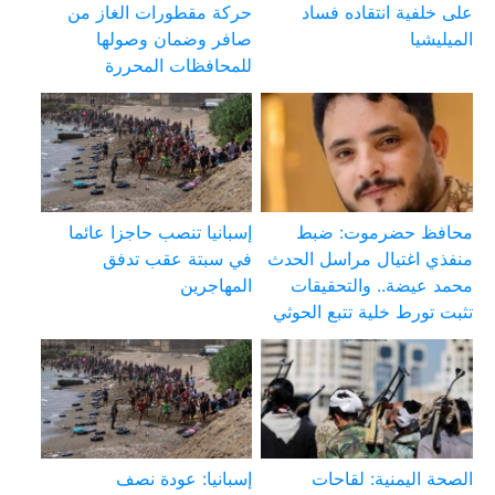
على خلفية انتقاده فساد
حركة مقطورات الغاز من
الميليشيا
صافر وضمان وصولها
للمحافظات المحررة
محافظ حضرموت: ضبط
إسبانيا تنصب حاجزا عائما
منفذي اغتيال مراسل الحدث
في سبتة عقب تدفق
محمد عيضة.. والتحقيقات
المهاجرين
تثبت تورط خلية تتبع الحوثي
الصحة اليمنية: لقاحات
إسبانيا: عودة نصف