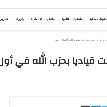
نشيتات محلية
مانشيتات عالمية
مانشيتات اقتصادية
بانوراما
تقارير
أول غارة على بيروت منذ وقف إطلاق النار
ت قياديا بحزب الله في أول
Face
Twitter
LinkedIn
طباعة