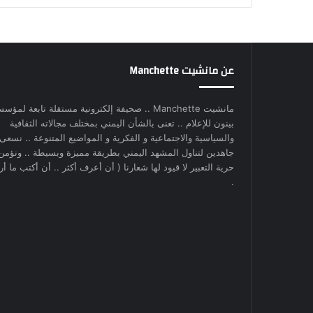
عن مانشيت Manchette
مانشيت Manchette .. صحيفة إلكترونية مستقلة تابعة لمؤس
بينون للإعلام .. تعنى بالشأن اليمني بمختلف مجالاته الثقافية
والسياسية والاجتماعية و الفكرية و المواضيع المتنوعة .. نسعى
جاهدين لتناول المشهد اليمني بطريقة مميزة وبسيطة .. ونؤمن
حرية التعبير لا قيود لها شعارنا ( أن أعرف أكثر .. أن أكتب ما أري
.