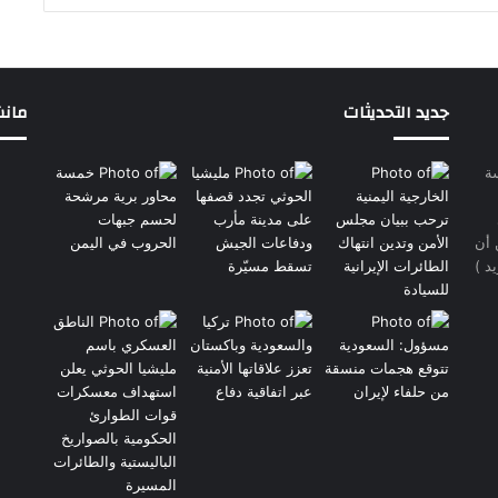
جديد التحديثات
مانشيت 
سة
 أن
د )