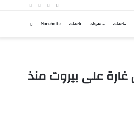
RSS
تسجيل
مقال
عمود
الدخول
عشوائي
جانبي
بحث
ماتشات
مانشيتات
تاتشات
Manchette
عن
 غارة على بيروت منذ