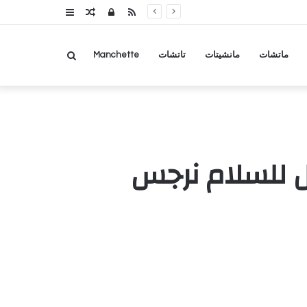
RSS
تسجيل
مقال
عمود
الدخول
عشوائي
جانبي
بحث
ماتشات
مانشيتات
تاتشات
Manchette
عن
بل للسلام نرجس