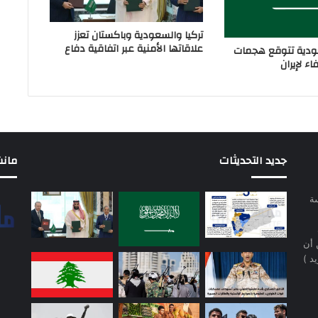
تركيا والسعودية وباكستان تعزز
علاقاتها الأمنية عبر اتفاقية دفاع
دية تتوقع هجمات
ء لإيران
جديد التحديثات
مانشيت 
سة
 أن
د )