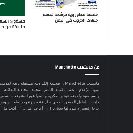
خمسة محاور برية مرشحة لحسم
جبهات الحروب في اليمن
مسؤول: السعو
منسقة من حلفا
عن مانشيت Manchette
مانشيت Manchette .. صحيفة إلكترونية مستقلة تابعة لمؤس
بينون للإعلام .. تعنى بالشأن اليمني بمختلف مجالاته الثقافية
والسياسية والاجتماعية و الفكرية و المواضيع المتنوعة .. نسعى
جاهدين لتناول المشهد اليمني بطريقة مميزة وبسيطة .. ونؤمن
حرية التعبير لا قيود لها شعارنا ( أن أعرف أكثر .. أن أكتب ما أري
.