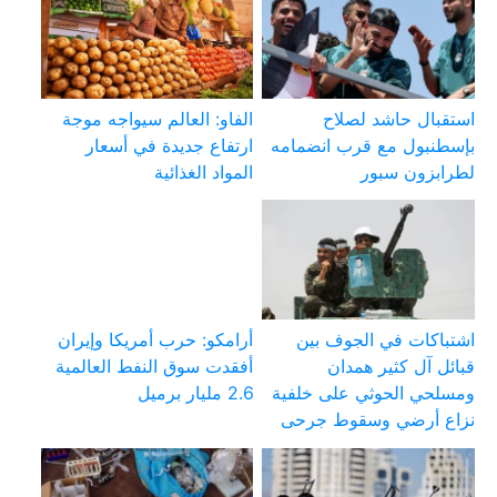
استقبال حاشد لصلاح
الفاو: العالم سيواجه موجة
بإسطنبول مع قرب انضمامه
ارتفاع جديدة في أسعار
لطرابزون سبور
المواد الغذائية
اشتباكات في الجوف بين
أرامكو: حرب أمريكا وإيران
قبائل آل كثير همدان
أفقدت سوق النفط العالمية
ومسلحي الحوثي على خلفية
2.6 مليار برميل
نزاع أرضي وسقوط جرحى