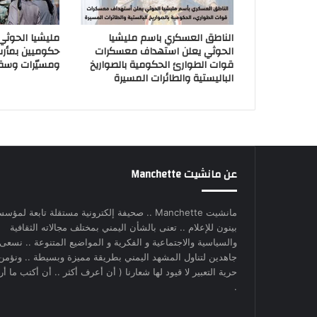
الناطق العسكري باسم مليشيا
مليشيا الحوث
الحوثي يعلن استهداف معسكرات
حكوميين بمأر
قوات الطوارئ الحكومية بالصواريخ
ومسيّرات وسق
الباليستية والطائرات المسيرة
عن مانشيت Manchette
مانشيت Manchette .. صحيفة إلكترونية مستقلة تابعة لمؤس
بينون للإعلام .. تعنى بالشأن اليمني بمختلف مجالاته الثقافية
والسياسية والاجتماعية و الفكرية و المواضيع المتنوعة .. نسعى
جاهدين لتناول المشهد اليمني بطريقة مميزة وبسيطة .. ونؤمن
حرية التعبير لا قيود لها شعارنا ( أن أعرف أكثر .. أن أكتب ما أري
.