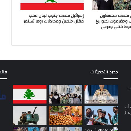
ي تقصف معسكرين
إسرائيل تقصف جنوب لبنان عقب
ب وحضرموت بصواريخ
مقتل جنديين ومحادثات روما تستمر
وط قتلى وجرحى
جديد التحديثات
مانشيت 
سة
 أن
د )