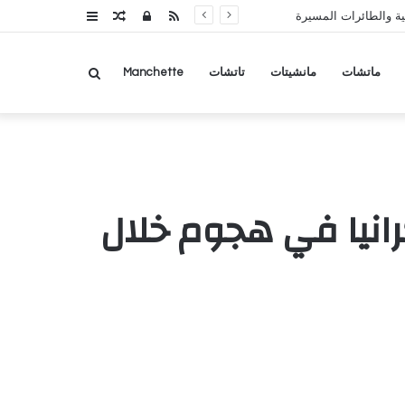
RSS
تسجيل
مقال
عمود
ة والطائرات المسيرة
الدخول
عشوائي
جانبي
بحث
ماتشات
مانشيتات
تاتشات
Manchette
عن
رة على أوكرانيا في هجوم خلال