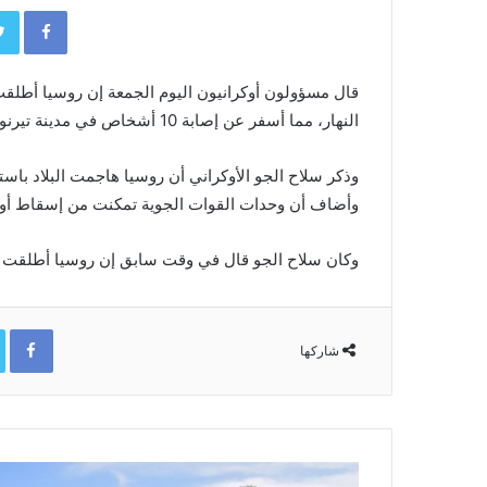
book
النهار، مما أسفر عن إصابة ‌10 أشخاص في مدينة تيرنوبيل بغرب البلاد.
وأضاف أن وحدات القوات الجوية تمكنت من إسقاط أو تحييد 388 طائرة منها ⁠في شمال وجنوب ووسط و
وكان سلاح الجو قال في وقت سابق إن روسيا أطلقت 210 طائرات مسيرة على أوكرانيا في هجوم خلال الليل.
ok
شاركها