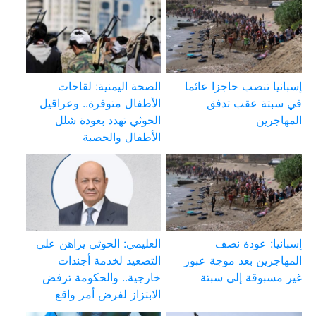
إسبانيا تنصب حاجزا عائما
الصحة اليمنية: لقاحات
في سبتة عقب تدفق
الأطفال متوفرة.. وعراقيل
المهاجرين
الحوثي تهدد بعودة شلل
الأطفال والحصبة
إسبانيا: عودة نصف
العليمي: الحوثي يراهن على
المهاجرين بعد موجة عبور
التصعيد لخدمة أجندات
غير مسبوقة إلى سبتة
خارجية.. والحكومة ترفض
الابتزاز لفرض أمر واقع