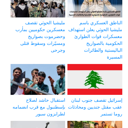
الناطق العسكري باسم
مليشيا الحوثي تقصف
مليشيا الحوثي يعلن استهداف
معسكرين حكوميين بمأرب
معسكرات قوات الطوارئ
وحضرموت بصواريخ
الحكومية بالصواريخ
ومسيّرات وسقوط قتلى
الباليستية والطائرات
وجرحى
المسيرة
إسرائيل تقصف جنوب لبنان
استقبال حاشد لصلاح
عقب مقتل جنديين ومحادثات
بإسطنبول مع قرب انضمامه
روما تستمر
لطرابزون سبور