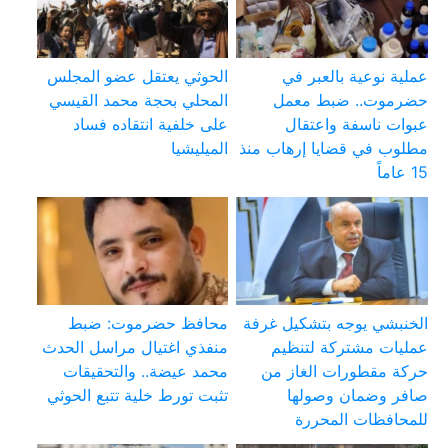
عملية نوعية بالعبر في
الحوثي يعتقل عضو المجلس
حضرموت.. ضبط معمل
المحلي بحجة محمد القيسي
عبوات ناسفة واعتقال
على خلفية انتقاده فساد
مطلوب في قضايا إرهاب منذ
الميليشيا
15 عاماً
الخنبشي يوجه بتشكيل غرفة
محافظ حضرموت: ضبط
عمليات مشتركة لتنظيم
منفذي اغتيال مراسل الحدث
حركة مقطورات الغاز من
محمد عيضة.. والتحقيقات
صافر وضمان وصولها
تثبت تورط خلية تتبع الحوثي
للمحافظات المحررة