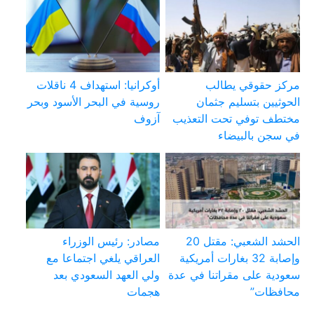
مركز حقوقي يطالب
أوكرانيا: استهداف 4 ناقلات
الحوثيين بتسليم جثمان
روسية في البحر الأسود وبحر
مختطف توفي تحت التعذيب
آزوف
في سجن بالبيضاء
الحشد الشعبي: مقتل 20
مصادر: رئيس الوزراء
وإصابة 32 بغارات أمريكية
العراقي يلغي اجتماعا مع
سعودية على مقراتنا في عدة
ولي العهد السعودي بعد
محافظات”
هجمات