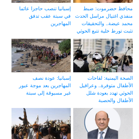
محافظ حضرموت: ضبط
إسبانيا تنصب حاجزا عائما
منفذي اغتيال مراسل الحدث
في سبتة عقب تدفق
محمد عيضة.. والتحقيقات
المهاجرين
تثبت تورط خلية تتبع الحوثي
الصحة اليمنية: لقاحات
إسبانيا: عودة نصف
الأطفال متوفرة.. وعراقيل
المهاجرين بعد موجة عبور
الحوثي تهدد بعودة شلل
غير مسبوقة إلى سبتة
الأطفال والحصبة