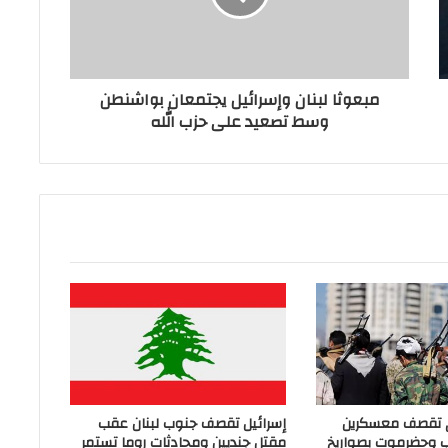
مبعوثا لبنان وإسرائيل يجتمعان بواشنطن
وسط تصعيد على حزب الله
ي تقصف معسكرين
إسرائيل تقصف جنوب لبنان عقب
ب وحضرموت بصواريخ
مقتل جنديين ومحادثات روما تستمر