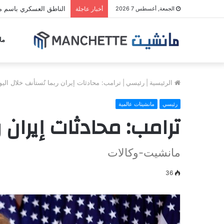
الناطق العسكري باسم مل
الجمعة, أغسطس 7 2026
أخبار عاجلة
ما
الرئيسية
|
رئيسي
|
ترامب: محادثات إيران ربما تُستأنف خلال اليو
رئيسي
مانشيتات عالمية
ترامب: محادثات إيران ر
مانشيت-وكالات
36