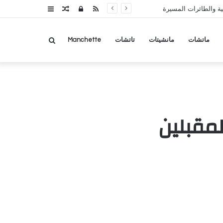
RSS
تسجيل
مقال
عمود
ة والطائرات المسيرة
الدخول
عشوائي
جانبي
بحث
ماتشات
مانشيتات
تاتشات
Manchette
عن
لمقبلين