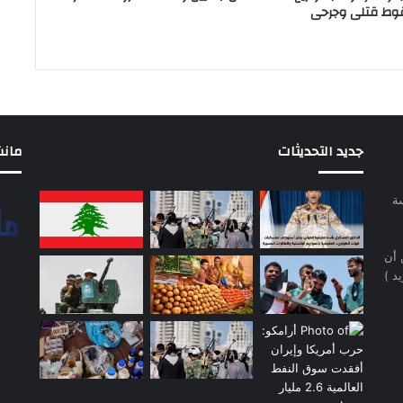
وط قتلى وجرحى
جديد التحديثات
مانشيت 
سة
 أن
د )