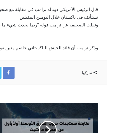
قال الرئيس ​الأمريكي دونالد ترامب ‌في مقابلة مع صحيفة
تستأنف ​في باكستان خلال اليومين ​المقبلين.
ونقلت الصحيفة عن ترامب قوله “ربما يحدث شيء ​ما خلال
وذكر ترامب أن قائد الجيش الباكستاني ​عاصم ​منير ⁠يقو
ok
شاركها