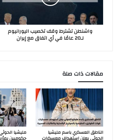
واشنطن تشترط وقف تخصيب اليورانيوم
لـ20 عامًا في أي اتفاق مع إيران
مقالات ذات صلة
الناطق العسكري باسم مليشيا
مليشيا الحوث
الحوثي يعلن استهداف معسكرات
حكوميين بمأر