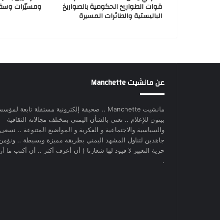
قوات الطوارئ الحكومية بالصواريخ
ومسيّرات وسق
الباليستية والطائرات المسيرة
عن مانشيت Manchette
مانشيت Manchette .. صحيفة إلكترونية مستقلة تابعة لمؤس
بينون للإعلام .. تعنى بالشأن اليمني بمختلف مجالاته الثقافية
والسياسية والاجتماعية و الفكرية و المواضيع المتنوعة .. نسعى
جاهدين لتناول المشهد اليمني بطريقة مميزة وبسيطة .. ونؤمن
حرية التعبير لا قيود لها شعارنا ( أن أعرف أكثر .. أن أكتب ما أري
.