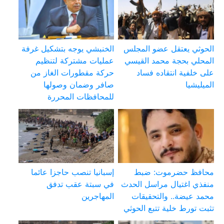
الحوثي يعتقل عضو المجلس
الخنبشي يوجه بتشكيل غرفة
المحلي بحجة محمد القيسي
عمليات مشتركة لتنظيم
على خلفية انتقاده فساد
حركة مقطورات الغاز من
الميليشيا
صافر وضمان وصولها
للمحافظات المحررة
محافظ حضرموت: ضبط
إسبانيا تنصب حاجزا عائما
منفذي اغتيال مراسل الحدث
في سبتة عقب تدفق
محمد عيضة.. والتحقيقات
المهاجرين
تثبت تورط خلية تتبع الحوثي