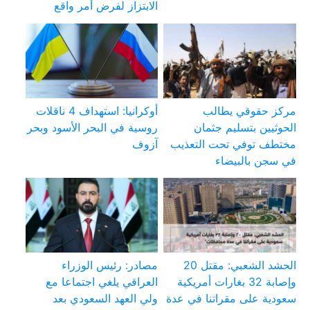
الابتزاز لفرض أمر واقع
مركز حقوقي يطالب
أوكرانيا: استهداف 4 ناقلات
الحوثيين بتسليم جثمان
روسية في البحر الأسود وبحر
مختطف توفي تحت التعذيب
آزوف
في سجن بالبيضاء
الحشد الشعبي: مقتل 20
مصادر: رئيس الوزراء
وإصابة 32 بغارات أمريكية
العراقي يلغي اجتماعا مع
سعودية على مقراتنا في عدة
ولي العهد السعودي بعد