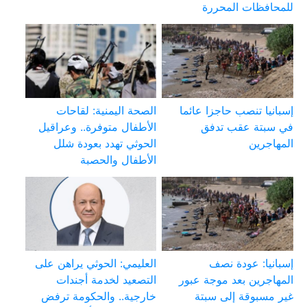
للمحافظات المحررة
إسبانيا تنصب حاجزا عائما
الصحة اليمنية: لقاحات
في سبتة عقب تدفق
الأطفال متوفرة.. وعراقيل
المهاجرين
الحوثي تهدد بعودة شلل
الأطفال والحصبة
إسبانيا: عودة نصف
العليمي: الحوثي يراهن على
المهاجرين بعد موجة عبور
التصعيد لخدمة أجندات
غير مسبوقة إلى سبتة
خارجية.. والحكومة ترفض