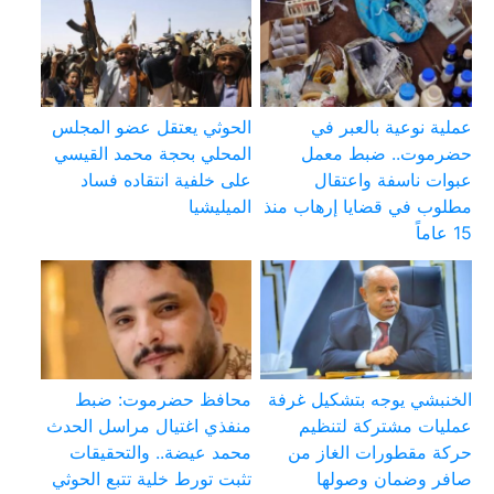
عملية نوعية بالعبر في
الحوثي يعتقل عضو المجلس
حضرموت.. ضبط معمل
المحلي بحجة محمد القيسي
عبوات ناسفة واعتقال
على خلفية انتقاده فساد
مطلوب في قضايا إرهاب منذ
الميليشيا
15 عاماً
الخنبشي يوجه بتشكيل غرفة
محافظ حضرموت: ضبط
عمليات مشتركة لتنظيم
منفذي اغتيال مراسل الحدث
حركة مقطورات الغاز من
محمد عيضة.. والتحقيقات
صافر وضمان وصولها
تثبت تورط خلية تتبع الحوثي