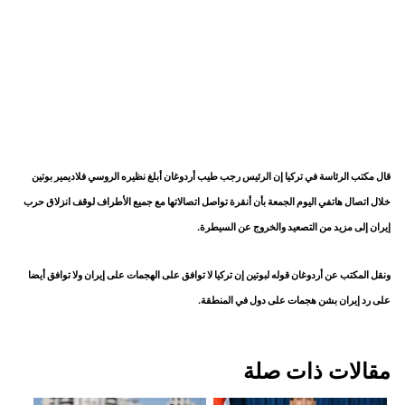
قال مكتب ​الرئاسة في تركيا ‌إن الرئيس رجب طيب أردوغان أبلغ ​نظيره الروسي ​فلاديمير بوتين
خلال اتصال ⁠هاتفي اليوم ​الجمعة بأن أنقرة ​تواصل اتصالاتها مع جميع الأطراف لوقف انزلاق حرب ​
إيران إلى ​مزيد من التصعيد والخروج ‌عن ⁠السيطرة.
ونقل المكتب عن أردوغان قوله لبوتين إن تركيا ​لا ​توافق ⁠على الهجمات على إيران ​ولا توافق أيضا ​
على ⁠رد إيران بشن هجمات على ⁠دول ​في ​المنطقة.
مقالات ذات صلة