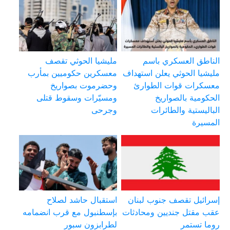
الناطق العسكري باسم
مليشيا الحوثي تقصف
مليشيا الحوثي يعلن استهداف
معسكرين حكوميين بمأرب
معسكرات قوات الطوارئ
وحضرموت بصواريخ
الحكومية بالصواريخ
ومسيّرات وسقوط قتلى
الباليستية والطائرات
وجرحى
المسيرة
إسرائيل تقصف جنوب لبنان
استقبال حاشد لصلاح
عقب مقتل جنديين ومحادثات
بإسطنبول مع قرب انضمامه
روما تستمر
لطرابزون سبور