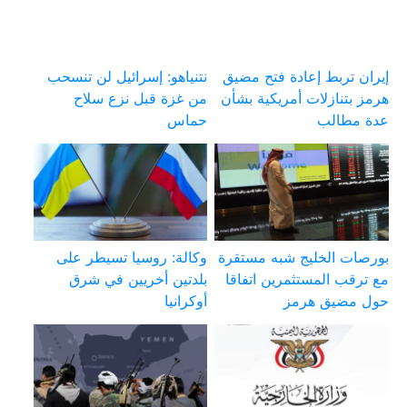
إيران تربط إعادة فتح مضيق
نتنياهو: إسرائيل لن تنسحب
هرمز بتنازلات أمريكية بشأن
من غزة قبل نزع سلاح
عدة مطالب
حماس
بورصات الخليج شبه مستقرة
وكالة: روسيا تسيطر على
مع ترقب المستثمرين اتفاقا
بلدتين أخريين في شرق
حول مضيق هرمز
أوكرانيا