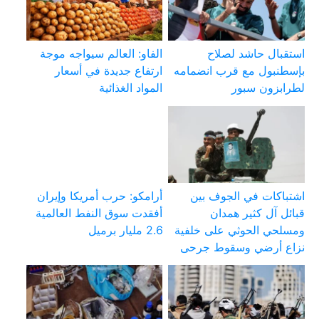
استقبال حاشد لصلاح
الفاو: العالم سيواجه موجة
بإسطنبول مع قرب انضمامه
ارتفاع جديدة في أسعار
لطرابزون سبور
المواد الغذائية
اشتباكات في الجوف بين
أرامكو: حرب أمريكا وإيران
قبائل آل كثير همدان
أفقدت سوق النفط العالمية
ومسلحي الحوثي على خلفية
2.6 مليار برميل
نزاع أرضي وسقوط جرحى