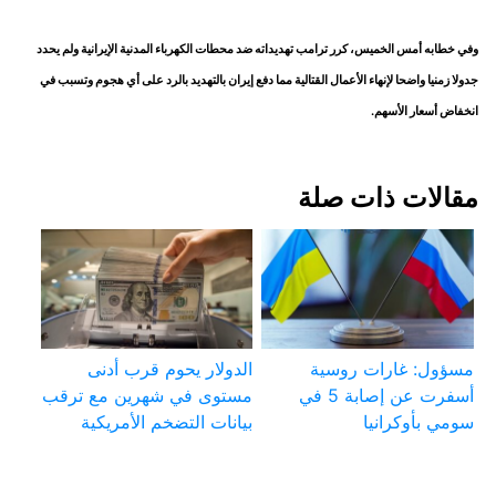
وفي خطابه أمس ​الخميس، ⁠كرر ترامب تهديداته ضد محطات الكهرباء المدنية الإيرانية ولم يحدد
جدولا زمنيا واضحا ⁠لإنهاء ​الأعمال القتالية مما دفع ​إيران بالتهديد بالرد على أي هجوم وتسبب في ​
انخفاض أسعار الأسهم.
مقالات ذات صلة
مسؤول: غارات روسية
الدولار يحوم قرب أدنى
أسفرت عن إصابة 5 في
مستوى في شهرين مع ترقب
سومي بأوكرانيا
بيانات التضخم الأمريكية