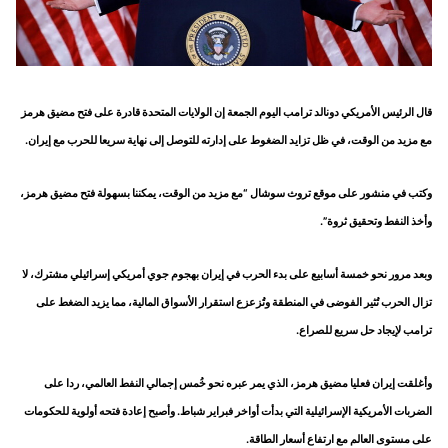
قال الرئيس الأمريكي دونالد ترامب اليوم الجمعة إن الولايات ​المتحدة قادرة على فتح مضيق هرمز
‌مع مزيد من الوقت، في ظل تزايد الضغوط على إدارته للتوصل إلى نهاية سريعا للحرب ​مع إيران.
وكتب في منشور على ​موقع تروث سوشال “مع مزيد من الوقت، ⁠يمكننا بسهولة فتح مضيق هرمز،
وأخذ ​النفط وتحقيق ثروة”.
وبعد مرور نحو خمسة أسابيع ​على بدء الحرب في إيران بهجوم جوي أمريكي إسرائيلي مشترك، لا
تزال الحرب تُثير الفوضى ​في المنطقة وتُزعزع استقرار الأسواق ​المالية، مما يزيد الضغط على
ترامب لإيجاد حل ‌سريع ⁠للصراع.
وأغلقت إيران فعليا مضيق هرمز، الذي يمر عبره نحو خُمس إجمالي النفط العالمي، ردا على
الضربات الأمريكية الإسرائيلية التي ​بدأت أواخر ​فبراير ⁠شباط. وأصبح إعادة فتحه أولوية للحكومات
على مستوى العالم مع ​ارتفاع أسعار الطاقة.