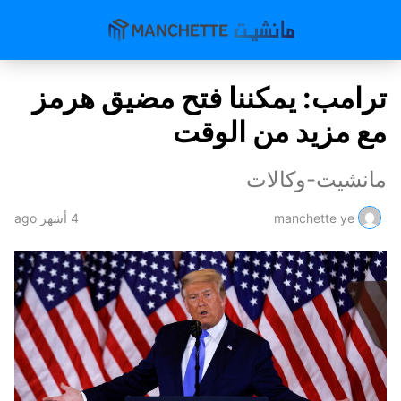
ترامب: يمكننا فتح مضيق هرمز
مع مزيد من الوقت
مانشيت-وكالات
manchette ye
4 أشهر ago