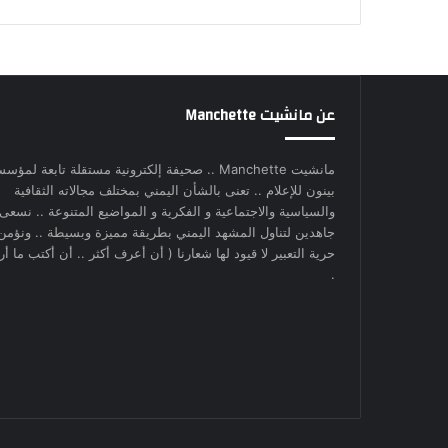
عن مانشيت Manchette
مانشيت Manchette .. صحيفة إلكترونية مستقلة تابعة لمؤس
بينون للإعلام .. تعنى بالشأن اليمني بمختلف مجالاته الثقافية
والسياسية والاجتماعية و الفكرية و المواضيع المتنوعة .. نسعى
جاهدين لتناول المشهد اليمني بطريقة مميزة وبسيطة .. ونؤمن
حرية التعبير لا قيود لها شعارنا ( أن أعرف أكثر .. أن أكتب ما أري
.