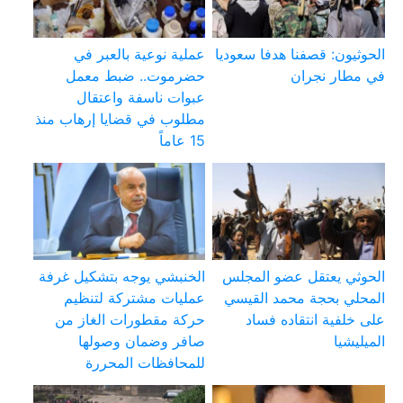
الحوثيون: قصفنا هدفا سعوديا
عملية نوعية بالعبر في
في مطار نجران
حضرموت.. ضبط معمل
عبوات ناسفة واعتقال
مطلوب في قضايا إرهاب منذ
15 عاماً
الحوثي يعتقل عضو المجلس
الخنبشي يوجه بتشكيل غرفة
المحلي بحجة محمد القيسي
عمليات مشتركة لتنظيم
على خلفية انتقاده فساد
حركة مقطورات الغاز من
الميليشيا
صافر وضمان وصولها
للمحافظات المحررة