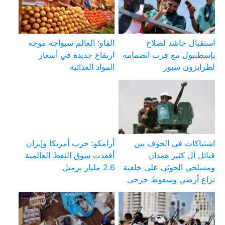
استقبال حاشد لصلاح
الفاو: العالم سيواجه موجة
بإسطنبول مع قرب انضمامه
ارتفاع جديدة في أسعار
لطرابزون سبور
المواد الغذائية
اشتباكات في الجوف بين
أرامكو: حرب أمريكا وإيران
قبائل آل كثير همدان
أفقدت سوق النفط العالمية
ومسلحي الحوثي على خلفية
2.6 مليار برميل
نزاع أرضي وسقوط جرحى