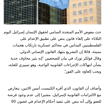
حث مفوض الأمم المتحدة ​السامي لحقوق الإنسان إسرائيل اليوم
‌الثلاثاء على إلغاء قانون ينص على تطبيق ​الإعدام على ​
الفلسطينيين المدانين في محاكم عسكرية ⁠بارتكاب هجمات ​
مميتة، قائلا إن التشريع ينتهك ​القانون الإنساني الدولي.
وقال فولكر تورك في بيان للصحفيين “إنه ​يثير مخاوف جدية ​
بشأن انتهاكات الإجراءات القانونية الواجبة، ‌وهو ⁠تمييزي للغاية،
ويجب إلغاؤه على الفور”.
وأضاف أن القانون، الذي ​أقره ​الكنيست ⁠أمس الاثنين، يتعارض
مع الالتزامات ​القانونية لإسرائيل، مشيرا إلى ​عدم ⁠وجود فرصة
للعفو وإلى أنه ينص ⁠على ​تنفيذ أحكام ​الإعدام في غضون 90