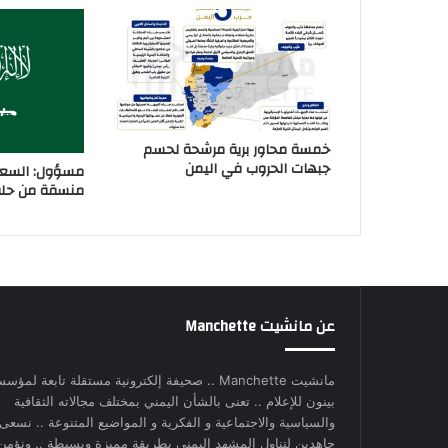
خمسة محاور برية مرشحة لحسم
جبهات الحروب في اليمن
مسؤول: السعو
منسقة من حلفا
عن مانشيت Manchette
مانشيت Manchette .. صحيفة إلكترونية مستقلة تابعة لمؤس
بينون للإعلام .. تعنى بالشأن اليمني بمختلف مجالاته الثقافية
والسياسية والاجتماعية و الفكرية و المواضيع المتنوعة .. نسعى
جاهدين لتناول المشهد اليمني بطريقة مميزة وبسيطة .. ونؤمن