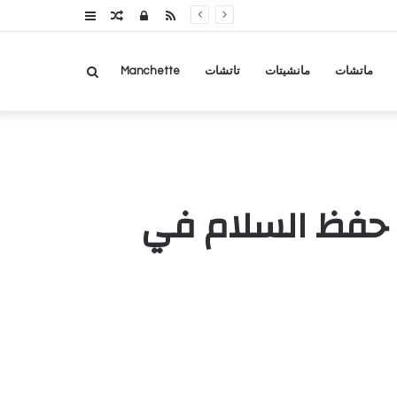
RSS
تسجيل
مقال
عمود
الدخول
عشوائي
جانبي
بحث
ماتشات
مانشيتات
تاتشات
Manchette
عن
ائيلية..مقتل 3 من قوات حفظ السلام في