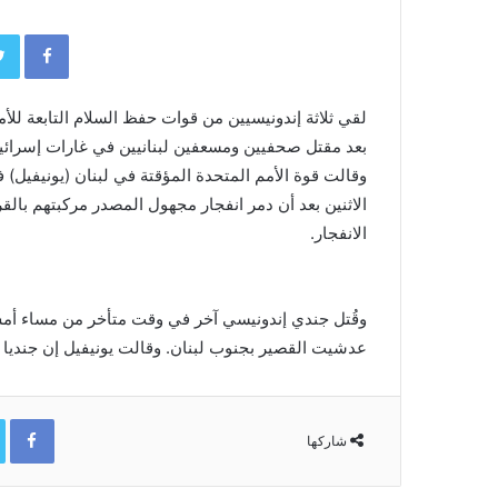
book
لقي ثلاثة إندونيسيين من قوات حفظ السلام التابعة لل
بعد مقتل صحفيين ومسعفين لبنانيين في غارات إسرائيل
وقالت قوة الأمم المتحدة المؤقتة في لبنان (يونيفيل) ف
الاثنين بعد أن دمر انفجار مجهول المصدر مركبتهم بال
الانفجار.
وقُتل جندي إندونيسي آخر في وقت متأخر من مساء أمس 
عدشيت القصير بجنوب لبنان. وقالت يونيفيل إن جنديا 
ok
شاركها