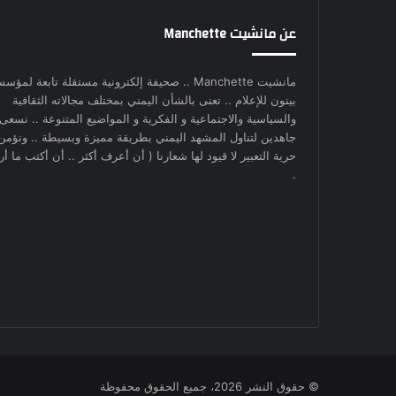
عن مانشيت Manchette
مانشيت Manchette .. صحيفة إلكترونية مستقلة تابعة لمؤس
بينون للإعلام .. تعنى بالشأن اليمني بمختلف مجالاته الثقافية
والسياسية والاجتماعية و الفكرية و المواضيع المتنوعة .. نسعى
جاهدين لتناول المشهد اليمني بطريقة مميزة وبسيطة .. ونؤمن
حرية التعبير لا قيود لها شعارنا ( أن أعرف أكثر .. أن أكتب ما أري
.
© حقوق النشر 2026، جميع الحقوق محفوظة