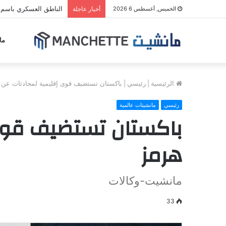
الناطق العسكري باسم م
الخميس, أغسطس 6 2026
أخبار عاجلة
ما
الرئيسية
|
رئيسي
|
باكستان تستضيف قوى إقليمية لمحادثات عن 
رئيسي
مانشيتات عالمية
باكستان تستضيف قوى 
هرمز
مانشيت-وكالات
33