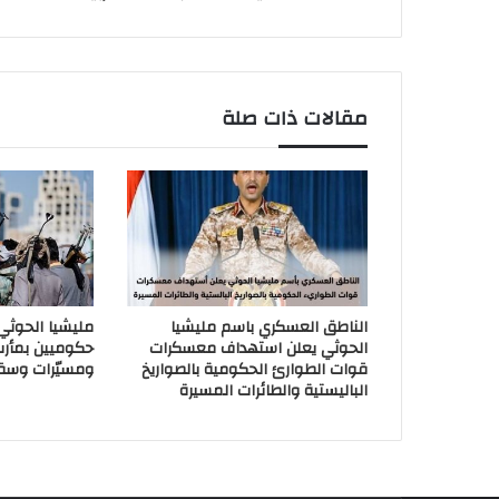
مقالات ذات صلة
الناطق العسكري باسم مليشيا
مليشيا الحوث
الحوثي يعلن استهداف معسكرات
حكوميين بمأر
قوات الطوارئ الحكومية بالصواريخ
ومسيّرات وسق
الباليستية والطائرات المسيرة