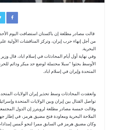
book
قالت مصادر ​مطلعة إن باكستان استضافت اليوم الأحد
من ‌أجل إنهاء حرب إيران، وتركز المناقشات الأولية ع
البحرية.
وفي نهاية أول أيام المحادثات في إسلام اباد، قال وز
الأوسط بحثوا “سبلا محتملة لوضع حد مبكر ​ودائم للحرب
المتحدة وإيران في إسلام اباد.
وانعقدت ​المحادثات وسط تحذير إيران الولايات المتحد
تواصل القتال بين إيران وبين الولايات المتحدة وإسرائيل
وقالت خمسة مصادر مطلعة لرويترز إن الدول المجتم
الملاحة البحرية ومعاودة فتح مضيق هرمز، في إطار جه
وكان مضيق هرمز في السابق ممرا لنحو خُمس إمدادات ا