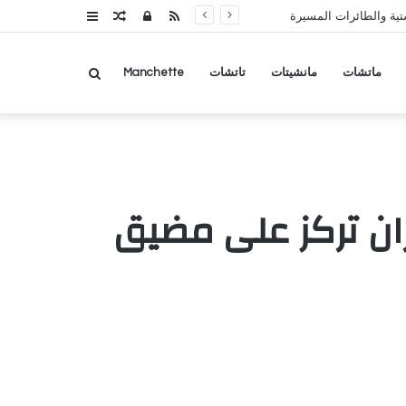
RSS
تسجيل
مقال
عمود
تية والطائرات المسيرة
الدخول
عشوائي
جانبي
بحث
ماتشات
مانشيتات
تاتشات
Manchette
عن
ان تركز على مضيق