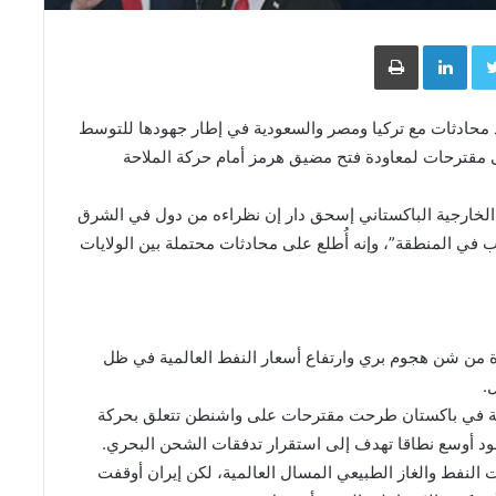
Face
Twitter
LinkedIn
طباعة
 محادثات مع تركيا ومصر والسعودية في إطار جهودها للتوسط
لى مقترحات لمعاودة فتح مضيق هرمز أمام حركة الملاحة
ير الخارجية الباكستاني إسحق دار إن نظراءه من دول في الشرق
 في المنطقة”، وإنه أُطلع على محادثات محتملة بين الولايات
ة من شن هجوم بري وارتفاع أسعار النفط العالمية ⁠في ظل
.
عة في ​باكستان طرحت مقترحات على واشنطن تتعلق بحركة
ود أوسع نطاقا تهدف ​إلى استقرار تدفقات الشحن البحري.
لنفط والغاز الطبيعي المسال العالمية، لكن إيران أوقفت