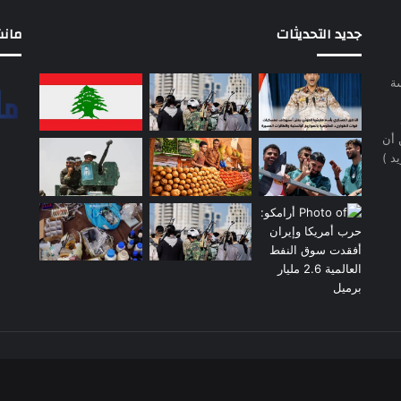
جديد التحديثات
مانشيت 
سة
 أن
د )