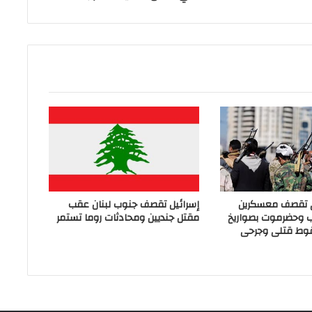
ي تقصف معسكرين
إسرائيل تقصف جنوب لبنان عقب
ب وحضرموت بصواريخ
مقتل جنديين ومحادثات روما تستمر
وط قتلى وجرحى