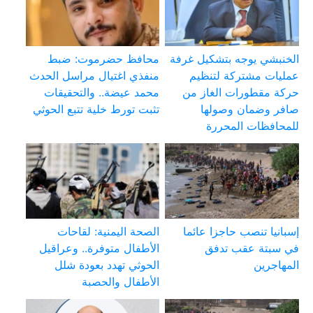
الخنبشي يوجه بتشكيل غرفة
محافظ حضرموت: ضبط
عمليات مشتركة لتنظيم
منفذي اغتيال مراسل الحدث
حركة مقطورات الغاز من
محمد عيضة.. والتحقيقات
صافر وضمان وصولها
تثبت تورط خلية تتبع الحوثي
للمحافظات المحررة
إسبانيا تنصب حاجزا عائما
الصحة اليمنية: لقاحات
في سبتة عقب تدفق
الأطفال متوفرة.. وعراقيل
المهاجرين
الحوثي تهدد بعودة شلل
الأطفال والحصبة