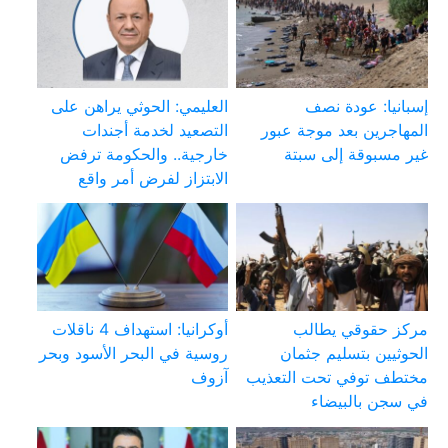
إسبانيا: عودة نصف
العليمي: الحوثي يراهن على
المهاجرين بعد موجة عبور
التصعيد لخدمة أجندات
غير مسبوقة إلى سبتة
خارجية.. والحكومة ترفض
الابتزاز لفرض أمر واقع
مركز حقوقي يطالب
أوكرانيا: استهداف 4 ناقلات
الحوثيين بتسليم جثمان
روسية في البحر الأسود وبحر
مختطف توفي تحت التعذيب
آزوف
في سجن بالبيضاء