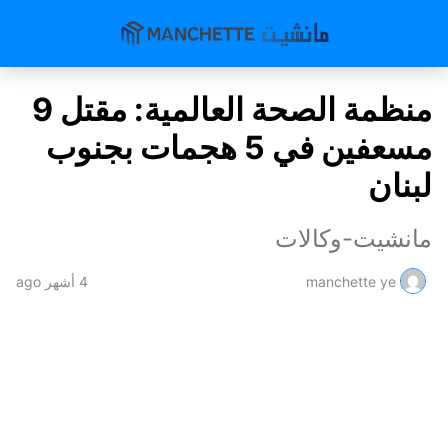
منظمة الصحة العالمية: مقتل 9
مسعفين في 5 هجمات بجنوب
لبنان
مانشيت-وكالات
manchette ye
4 أشهر ago