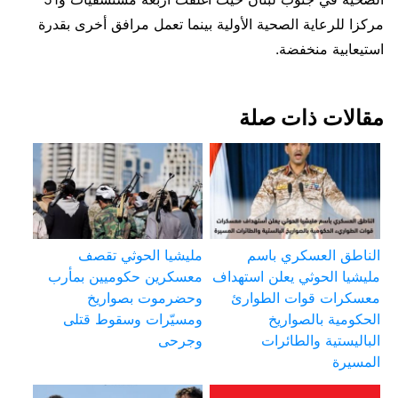
مركزا ⁠للرعاية الصحية الأولية بينما تعمل مرافق ⁠أخرى ​بقدرة
استيعابية ​منخفضة.
مقالات ذات صلة
الناطق العسكري باسم
مليشيا الحوثي تقصف
مليشيا الحوثي يعلن استهداف
معسكرين حكوميين بمأرب
معسكرات قوات الطوارئ
وحضرموت بصواريخ
الحكومية بالصواريخ
ومسيّرات وسقوط قتلى
الباليستية والطائرات
وجرحى
المسيرة