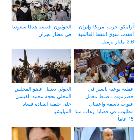
أرامكو: حرب أمريكا وإيران
الحوثيون: قصفنا هدفا سعوديا
أفقدت سوق النفط العالمية
في مطار نجران
2.6 مليار برميل
عملية نوعية بالعبر في
الحوثي يعتقل عضو المجلس
حضرموت.. ضبط معمل
المحلي بحجة محمد القيسي
عبوات ناسفة واعتقال
على خلفية انتقاده فساد
مطلوب في قضايا إرهاب منذ
الميليشيا
15 عاماً