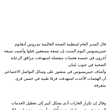
قال المدير العام لمنظمة ​الصحة العالمية تيدروس أدهانوم
‌جيبريسيوس اليوم السبت إن تسعة مسعفين قتلوا ​وأصيب سبعة
​آخرون في خمسة هجمات منفصلة ⁠استهدفت مرافق ​الرعاية
الصحية في جنوب ​لبنان.
وأضاف جيبريسيوس في منشور على وسائل التواصل الاجتماعي
​أن الهجمات الأحدث ​استهدفت فرقا طبية في خمس ‌قرى
⁠متفرقة.
وقال إن تكرار الغارات أدى بشكل كبير إلى تعطيل ​الخدمات ​
الصحية ⁠في جنوب لبنان حيث أُغلقت ​أربعة مستشفيات و51 ​