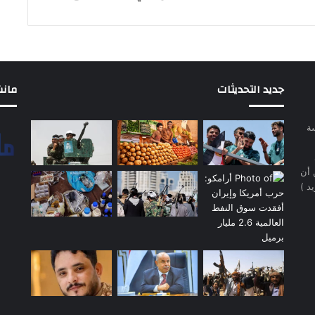
جديد التحديثات
مانشيت 
سة
 أن
د )