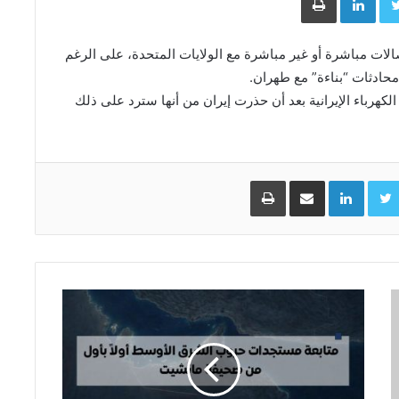
صالات مباشرة ​أو غير مباشرة ⁠مع الولايات ​المتحدة، على الرغم
محادثات “بناءة” مع ‌طهران.
اء ​الإيرانية ⁠بعد أن حذرت ​إيران من ​أنها ⁠سترد على ذلك
Facebo
Twitter
LinkedIn
مشاركة عبر البريد
طباعة