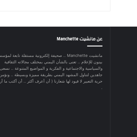
عن مانشيت Manchette
مانشيت Manchette .. صحيفة إلكترونية مستقلة تابعة لمؤس
بينون للإعلام .. تعنى بالشأن اليمني بمختلف مجالاته الثقافية
والسياسية والاجتماعية و الفكرية و المواضيع المتنوعة .. نسعى
جاهدين لتناول المشهد اليمني بطريقة مميزة وبسيطة .. ونؤمن
حرية التعبير لا قيود لها شعارنا ( أن أعرف أكثر .. أن أكتب ما أري
.