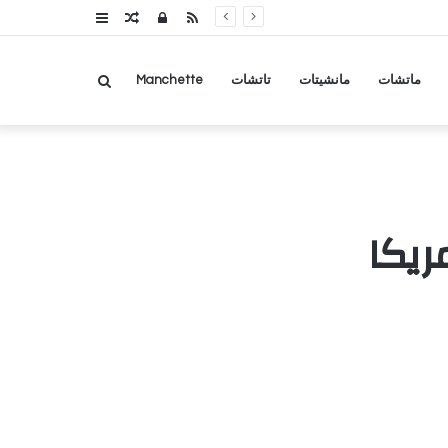
RSS
تسجيل
مقال
عمود
الدخول
عشوائي
جانبي
بحث
ماتشات
مانشيتات
تاتشات
Manchette
عن
ريكا