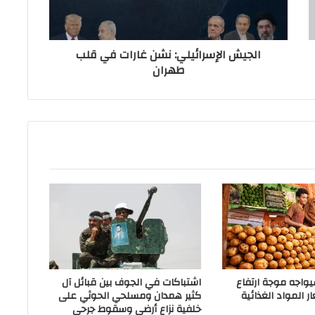
الجيش الإسرائيلي: نشن غارات في قلب
طهران
سيواجه موجة ارتفاع
اشتباكات في الجوف بين قبائل آل
 المواد الغذائية
كثير همدان ومسلحي الحوثي على
خلفية نزاع أرضي وسقوط جرحى