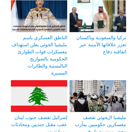
تركيا والسعودية وباكستان
الناطق العسكري باسم
تعزز علاقاتها الأمنية عبر
مليشيا الحوثي يعلن استهداف
اتفاقية دفاع
معسكرات قوات الطوارئ
الحكومية بالصواريخ
الباليستية والطائرات
المسيرة
مليشيا الحوثي تقصف
إسرائيل تقصف جنوب لبنان
معسكرين حكوميين بمأرب
عقب مقتل جنديين ومحادثات
وحضرموت بصواريخ
روما تستمر