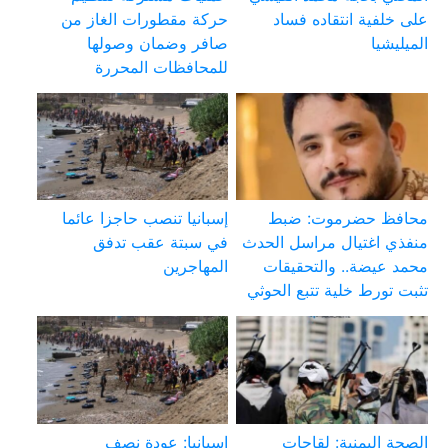
على خلفية انتقاده فساد
حركة مقطورات الغاز من
الميليشيا
صافر وضمان وصولها
للمحافظات المحررة
محافظ حضرموت: ضبط
إسبانيا تنصب حاجزا عائما
منفذي اغتيال مراسل الحدث
في سبتة عقب تدفق
محمد عيضة.. والتحقيقات
المهاجرين
تثبت تورط خلية تتبع الحوثي
الصحة اليمنية: لقاحات
إسبانيا: عودة نصف