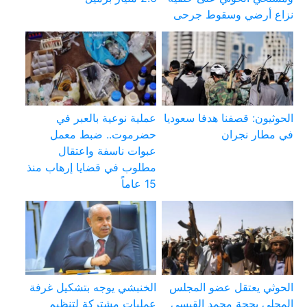
نزاع أرضي وسقوط جرحى
الحوثيون: قصفنا هدفا سعوديا
عملية نوعية بالعبر في
في مطار نجران
حضرموت.. ضبط معمل
عبوات ناسفة واعتقال
مطلوب في قضايا إرهاب منذ
15 عاماً
الحوثي يعتقل عضو المجلس
الخنبشي يوجه بتشكيل غرفة
المحلي بحجة محمد القيسي
عمليات مشتركة لتنظيم