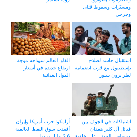
ومسيّرات وسقوط قتلى
وجرحى
استقبال حاشد لصلاح
الفاو: العالم سيواجه موجة
بإسطنبول مع قرب انضمامه
ارتفاع جديدة في أسعار
لطرابزون سبور
المواد الغذائية
اشتباكات في الجوف بين
أرامكو: حرب أمريكا وإيران
قبائل آل كثير همدان
أفقدت سوق النفط العالمية
ومسلحي الحوثي على خلفية
2.6 مليار برميل