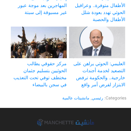
الأطفال متوفرة.. وعراقيل
المهاجرين بعد موجة عبور
الحوثي تهدد بعودة شلل
غير مسبوقة إلى سبتة
الأطفال والحصبة
العليمي: الحوثي يراهن على
مركز حقوقي يطالب
التصعيد لخدمة أجندات
الحوثيين بتسليم جثمان
خارجية.. والحكومة ترفض
مختطف توفي تحت التعذيب
الابتزاز لفرض أمر واقع
في سجن بالبيضاء
Categories:
رئيسي
,
مانشيتات عالمية