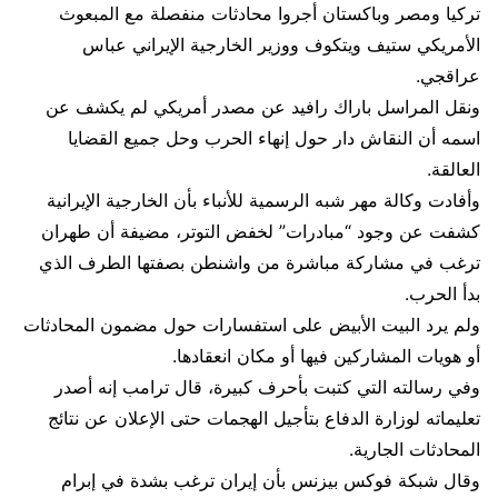
تركيا ومصر وباكستان أجروا محادثات منفصلة مع المبعوث
الأمريكي ستيف ويتكوف ووزير الخارجية الإيراني عباس
عراقجي.
ونقل المراسل باراك رافيد عن مصدر أمريكي لم يكشف عن
اسمه أن النقاش دار حول إنهاء الحرب وحل جميع القضايا
العالقة.
وأفادت وكالة مهر شبه الرسمية للأنباء بأن الخارجية ​الإيرانية
كشفت عن وجود “مبادرات” لخفض التوتر، مضيفة أن طهران
ترغب في مشاركة مباشرة من واشنطن بصفتها الطرف الذي
بدأ الحرب.
ولم يرد البيت الأبيض على استفسارات حول مضمون المحادثات
أو ​هويات المشاركين فيها أو مكان انعقادها.
وفي رسالته التي كتبت بأحرف كبيرة، قال ترامب إنه أصدر
تعليماته لوزارة الدفاع بتأجيل الهجمات حتى ⁠الإعلان عن نتائج
المحادثات الجارية.
وقال شبكة فوكس بيزنس بأن إيران ترغب بشدة في إبرام