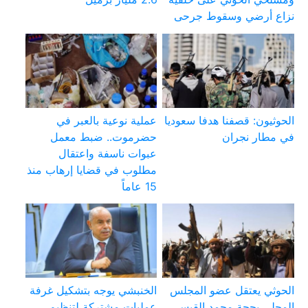
نزاع أرضي وسقوط جرحى
الحوثيون: قصفنا هدفا سعوديا
عملية نوعية بالعبر في
في مطار نجران
حضرموت.. ضبط معمل
عبوات ناسفة واعتقال
مطلوب في قضايا إرهاب منذ
15 عاماً
الحوثي يعتقل عضو المجلس
الخنبشي يوجه بتشكيل غرفة
المحلي بحجة محمد القيسي
عمليات مشتركة لتنظيم