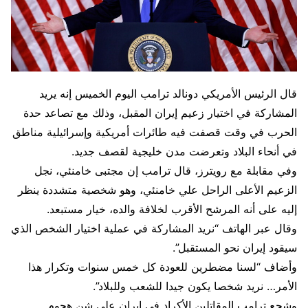
قال الرئيس الأمريكي دونالد ترامب اليوم الخميس إنه يريد
المشاركة في اختيار زعيم إيران المقبل، وذلك مع تصاعد حدة
الحرب في وقت قصفت فيه طائرات أمريكية وإسرائيلية مناطق
في ​أنحاء البلاد وتعرضت مدن خليجية لقصف جديد.
وفي مقابلة مع رويترز، قال ترامب إن مجتبى خامنئي، نجل
الزعيم الأعلى الراحل علي خامنئي، وهو شخصية متشددة ينظر
إليه ‌على أنه المرشح الأقرب لخلافة والده، خيار مستبعد.
وقال عبر الهاتف “نريد المشاركة في عملية اختيار الشخص الذي
سيقود إيران نحو المستقبل”.
وأضاف “لسنا مضطرين للعودة كل خمس سنوات وتكرار هذا
الأمر… نريد شخصا يكون جيدا للشعب وللبلاد”.
وشجع ترامب المقاتلين الأكراد في إيران على شن هجوم.