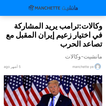
وكالات:ترامب يريد المشاركة
في اختيار زعيم إيران المقبل مع
تصاعد الحرب
مانشيت-وكالات
manchette ye
5 أشهر ago