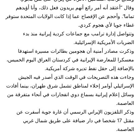
وقال “أعتقد أنه أمر رائع أنهم يريدون فعل ذلك، وأنا أؤيدهم
تماما”. وأحجم عن الإفصاح عما إذا كانت الولايات المتحدة ستوفر
غطاء جويا لأي هجوم كردي.
وتتواصل إدارة ترامب مع جماعات كردية إيرانية منذ بدء
الضربات الأمريكية الإسرائيلية.
وذكرت ​مصادر أمنية أن هجومين بطائرات مسيرة استهدفا
معسكرا للمعارضة الإيرانية في كردستان العراق اليوم الخميس،
بالإضافة إلى حقل نفط تديره شركة أمريكية.
وجاءت هذه التصريحات في الوقت الذي أصدر فيه ​الجيش
الإسرائيلي أوامر إخلاء لمناطق تشمل شرق طهران، بينما أفادت
وسائل إعلام إيرانية بسماع دوي انفجارات في أنحاء متفرقة من
العاصمة.
وذكر التلفزيون الإيراني الرسمي ⁠أن غارة جوية أسفرت عن
مقتل 17 شخصا في دار ضيافة على طريق شمال غربي
العاصمة.