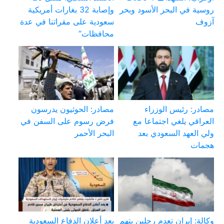
روسية في البحر الأسود وبحر
وإصابة 32 بغارات أمريكية
آزوف
سعودية على مقراتنا في عدة
محافظات”
مصادر: رئيس الوزراء
مصادر: الحوثيون يدرسون
العراقي يلغي اجتماعا مع
فرض رسوم على السفن في
ولي العهد السعودي بعد
البحر الأحمر
هجمات
وكالة: إيران تعدم رجلين بتهم
بعد أعلان الدفاع السعودية