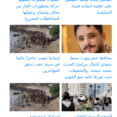
على خلفية انتقاده فساد
حركة مقطورات الغاز من
الميليشيا
صافر وضمان وصولها
للمحافظات المحررة
محافظ حضرموت: ضبط
إسبانيا تنصب حاجزا عائما
منفذي اغتيال مراسل الحدث
في سبتة عقب تدفق
محمد عيضة.. والتحقيقات
المهاجرين
تثبت تورط خلية تتبع الحوثي
الصحة اليمنية: لقاحات
إسبانيا: عودة نصف