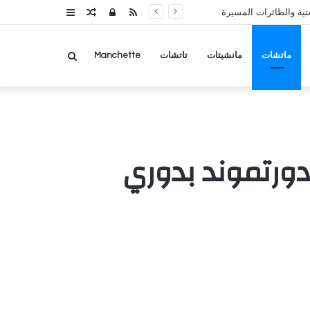
RSS
تسجيل
مقال
عمود
تية والطائرات المسيرة
الدخول
عشوائي
جانبي
بحث
ماتشات
مانشيتات
تاتشات
Manchette
عن
 دورتموند بدوري