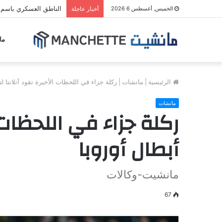
الناطق العسكري باسم م
الخميس, أغسطس 6 2026
أخبار عاجلة
ما
الرئيسية
|
ماتشات
|
ركلة جزاء في اللحظات الأخيرة تقود أتلانتا ل
ماتشات
ركلة جزاء في اللحظات ا
أبطال أوروبا
مانشيت-وكالات
67