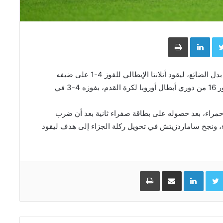
Face
Twitter
LinkedIn
طباعة
أحرز لازار ساماردزيتش هدفا من ركلة جزاء في الوقت بدل الضائع، ليقود أتلانتا الإيطالي للفوز 4-1 على ضيفه
بروسيا دورتموند الألماني اليوم الأربعاء، والتأهل إلى دور 16 من دوري أبطال أوروبا لكرة القدم، بفوزه 4-3 في
حمراء، بعد حصوله على بطاقة صفراء ثانية بعد أن ضرب
اء، ونجح ساماردزيتش في تحويل ركلة الجزاء إلى هدف ليقود
Facebo
Twitter
LinkedIn
مشاركة عبر البريد
طباعة