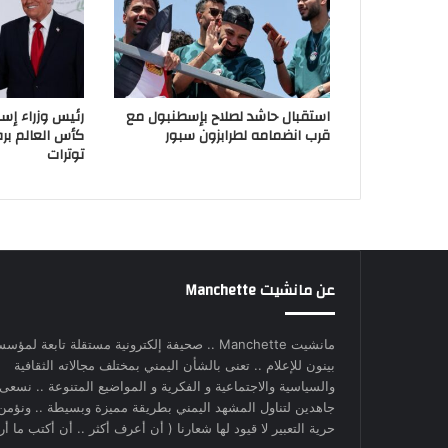
استقبال حاشد لصلاح بإسطنبول مع
رئيس وزراء إسب
قرب انضمامه لطرابزون سبور
كأس العالم بر
توترات
عن مانشيت Manchette
مانشيت Manchette .. صحيفة إلكترونية مستقلة تابعة لمؤس
بينون للإعلام .. تعنى بالشأن اليمني بمختلف مجالاته الثقافية
والسياسية والاجتماعية و الفكرية و المواضيع المتنوعة .. نسعى
جاهدين لتناول المشهد اليمني بطريقة مميزة وبسيطة .. ونؤمن
حرية التعبير لا قيود لها شعارنا ( أن أعرف أكثر .. أن أكتب ما أري