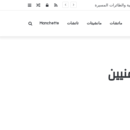
RSS
تسجيل
مقال
عمود
ة والطائرات المسيرة
الدخول
عشوائي
جانبي
بحث
ماتشات
مانشيتات
تاتشات
Manchette
عن
نيين