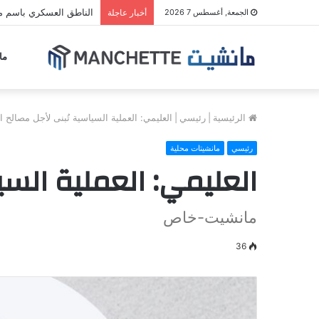
الناطق العسكري باسم مل
الجمعة, أغسطس 7 2026
أخبار عاجلة
ما
الرئيسية
|
رئيسي
|
العليمي: العملية السياسية تُبنى لأجل مصالح ال
رئيسي
مانشيتات محلية
العليمي: العملية السي
مانشيت-خاص
36