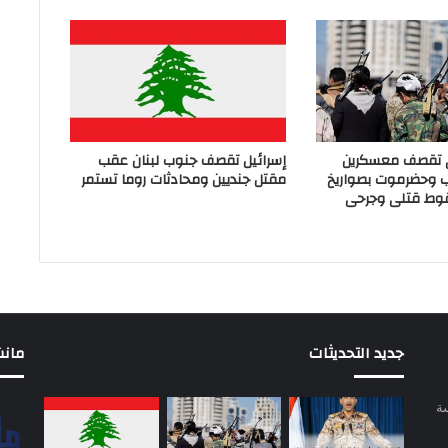
ي تقصف معسكرين
إسرائيل تقصف جنوب لبنان عقب
ب وحضرموت بصواريخ
مقتل جنديين ومحادثات روما تستمر
وط قتلى وجرحى
جديد التحديثات
مانشيت 
سة