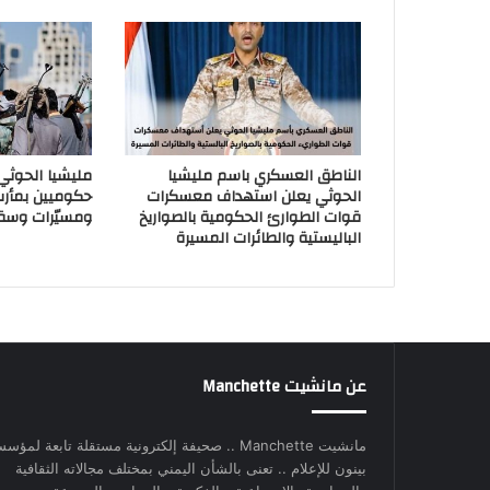
الناطق العسكري باسم مليشيا
مليشيا الحوث
الحوثي يعلن استهداف معسكرات
حكوميين بمأر
قوات الطوارئ الحكومية بالصواريخ
ومسيّرات وسق
الباليستية والطائرات المسيرة
عن مانشيت Manchette
مانشيت Manchette .. صحيفة إلكترونية مستقلة تابعة لمؤس
بينون للإعلام .. تعنى بالشأن اليمني بمختلف مجالاته الثقافية