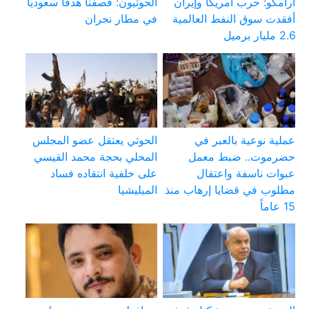
أرامكو: حرب أمريكا وإيران
الحوثيون: قصفنا هدفا سعوديا
أفقدت سوق النفط العالمية
في مطار نجران
2.6 مليار برميل
عملية نوعية بالعبر في
الحوثي يعتقل عضو المجلس
حضرموت.. ضبط معمل
المحلي بحجة محمد القيسي
عبوات ناسفة واعتقال
على خلفية انتقاده فساد
مطلوب في قضايا إرهاب منذ
الميليشيا
15 عاماً