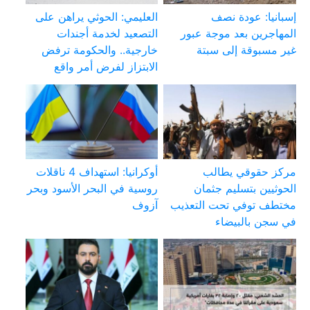
إسبانيا: عودة نصف
العليمي: الحوثي يراهن على
المهاجرين بعد موجة عبور
التصعيد لخدمة أجندات
غير مسبوقة إلى سبتة
خارجية.. والحكومة ترفض
الابتزاز لفرض أمر واقع
مركز حقوقي يطالب
أوكرانيا: استهداف 4 ناقلات
الحوثيين بتسليم جثمان
روسية في البحر الأسود وبحر
مختطف توفي تحت التعذيب
آزوف
في سجن بالبيضاء