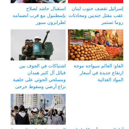
إسرائيل تقصف جنوب لبنان
استقبال حاشد لصلاح
عقب مقتل جنديين ومحادثات
بإسطنبول مع قرب انضمامه
روما تستمر
لطرابزون سبور
الفاو: العالم سيواجه موجة
اشتباكات في الجوف بين
ارتفاع جديدة في أسعار
قبائل آل كثير همدان
المواد الغذائية
ومسلحي الحوثي على خلفية
نزاع أرضي وسقوط جرحى