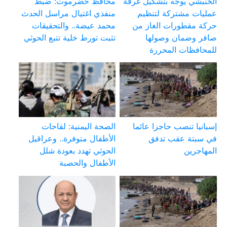
الخنبشي يوجه بتشكيل غرفة
محافظ حضرموت: ضبط
عمليات مشتركة لتنظيم
منفذي اغتيال مراسل الحدث
حركة مقطورات الغاز من
محمد عيضة.. والتحقيقات
صافر وضمان وصولها
تثبت تورط خلية تتبع الحوثي
للمحافظات المحررة
إسبانيا تنصب حاجزا عائما
الصحة اليمنية: لقاحات
في سبتة عقب تدفق
الأطفال متوفرة.. وعراقيل
المهاجرين
الحوثي تهدد بعودة شلل
الأطفال والحصبة