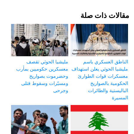
مقالات ذات صلة
الناطق العسكري باسم
مليشيا الحوثي تقصف
مليشيا الحوثي يعلن استهداف
معسكرين حكوميين بمأرب
معسكرات قوات الطوارئ
وحضرموت بصواريخ
الحكومية بالصواريخ
ومسيّرات وسقوط قتلى
الباليستية والطائرات
وجرحى
المسيرة