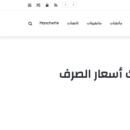
RSS
تسجيل
مقال
عمود
الدخول
عشوائي
جانبي
بحث
ماتشات
مانشيتات
تاتشات
Manchette
عن
 أسعار الصرف