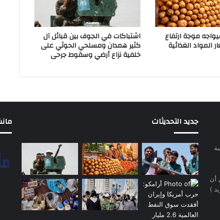
سيواجه موجة ارتفاع
اشتباكات في الجوف بين قبائل آل
 المواد الغذائية
كثير همدان ومسلحي الحوثي على
خلفية نزاع أرضي وسقوط جرحى
جديد التحديثات
مانشيت 
سة
 أن
د )