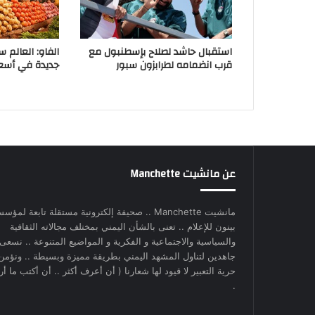
استقبال حاشد لصلاح بإسطنبول مع
الفاو: العالم 
قرب انضمامه لطرابزون سبور
جديدة في أسعار
عن مانشيت Manchette
مانشيت Manchette .. صحيفة إلكترونية مستقلة تابعة لمؤس
بينون للإعلام .. تعنى بالشأن اليمني بمختلف مجالاته الثقافية
والسياسية والاجتماعية و الفكرية و المواضيع المتنوعة .. نسعى
جاهدين لتناول المشهد اليمني بطريقة مميزة وبسيطة .. ونؤمن
حرية التعبير لا قيود لها شعارنا ( أن أعرف أكثر .. أن أكتب ما أري
.