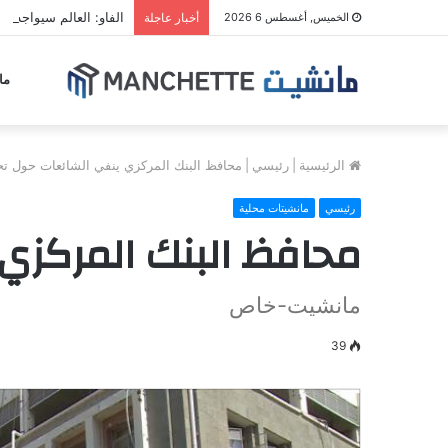
الفاو: العالم سيواجه مو
الخميس, أغسطس 6 2026
أخبار عاجلة
ما
الرئيسية
|
رئيسي
|
محافظ البنك المركزي ينفي الشائعات حول ت
رئيسي
مانشيتات محلية
محافظ البنك المركزي
مانشيت-خاص
39