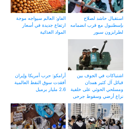
استقبال حاشد لصلاح
الفاو: العالم سيواجه موجة
بإسطنبول مع قرب انضمامه
ارتفاع جديدة في أسعار
لطرابزون سبور
المواد الغذائية
اشتباكات في الجوف بين
أرامكو: حرب أمريكا وإيران
قبائل آل كثير همدان
أفقدت سوق النفط العالمية
ومسلحي الحوثي على خلفية
2.6 مليار برميل
نزاع أرضي وسقوط جرحى