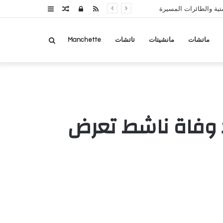
RSS
تسجيل
مقال
عمود
تية والطائرات المسيرة
الدخول
عشوائي
جانبي
بحث
ماتشات
مانشيتات
تاتشات
Manchette
عن
 وفاة ناشط تعرض