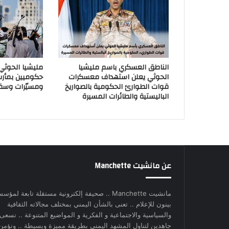
الناطق العسكري باسم مليشيا
مليشيا الحوث
الحوثي يعلن استهداف معسكرات
حكوميين بمأر
قوات الطوارئ الحكومية بالصواريخ
ومسيّرات وسق
الباليستية والطائرات المسيرة
عن مانشيت Manchette
مانشيت Manchette .. صحيفة إلكترونية مستقلة تابعة لمؤس
بينون للإعلام .. تعنى بالشأن اليمني بمختلف مجالاته الثقافية
والسياسية والاجتماعية و الفكرية و المواضيع المتنوعة .. نسعى
جاهدين لتناول المشهد اليمني بطريقة مميزة وبسيطة .. ونؤمن