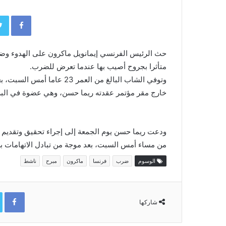
book
حث الرئيس الفرنسي إيمانويل ماكرون على الهدوء 
متأثرا بجروح أصيب بها عندما تعرض للضرب.
وتوفي الشاب البالغ من العم
خارج مقر مؤتمر عقدته ريما حسن، وهي عضوة في البرل
ودعت ريما حسن يوم الجمعة إلى إجراء تحقيق وتقديم 
من مساء أمس السبت، بعد موجة من تبادل الاتهامات ب
الوسوم
ضرب
فرنسا
ماكرون
مبرح
ناشط
ok
شاركها