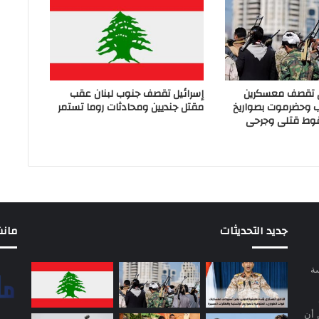
ي تقصف معسكرين
إسرائيل تقصف جنوب لبنان عقب
ب وحضرموت بصواريخ
مقتل جنديين ومحادثات روما تستمر
وط قتلى وجرحى
جديد التحديثات
مانشيت 
سة
 أن