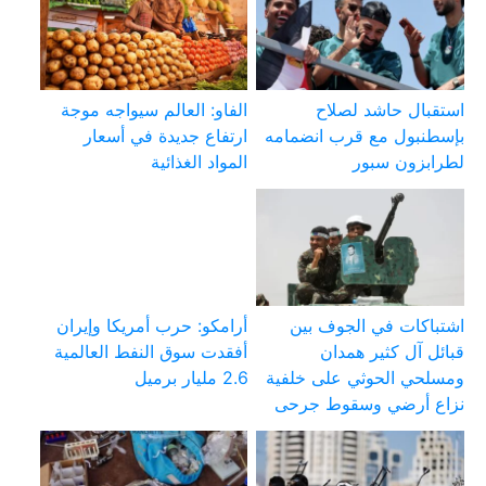
استقبال حاشد لصلاح
الفاو: العالم سيواجه موجة
بإسطنبول مع قرب انضمامه
ارتفاع جديدة في أسعار
لطرابزون سبور
المواد الغذائية
اشتباكات في الجوف بين
أرامكو: حرب أمريكا وإيران
قبائل آل كثير همدان
أفقدت سوق النفط العالمية
ومسلحي الحوثي على خلفية
2.6 مليار برميل
نزاع أرضي وسقوط جرحى