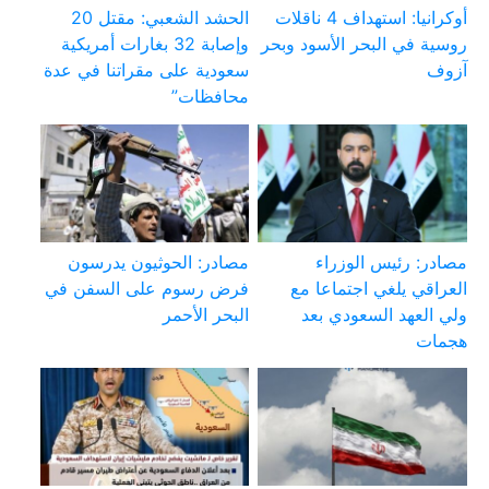
أوكرانيا: استهداف 4 ناقلات
الحشد الشعبي: مقتل 20
روسية في البحر الأسود وبحر
وإصابة 32 بغارات أمريكية
آزوف
سعودية على مقراتنا في عدة
محافظات”
مصادر: رئيس الوزراء
مصادر: الحوثيون يدرسون
العراقي يلغي اجتماعا مع
فرض رسوم على السفن في
ولي العهد السعودي بعد
البحر الأحمر
هجمات