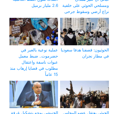
ومسلحي الحوثي على خلفية
2.6 مليار برميل
نزاع أرضي وسقوط جرحى
الحوثيون: قصفنا هدفا سعوديا
عملية نوعية بالعبر في
في مطار نجران
حضرموت.. ضبط معمل
عبوات ناسفة واعتقال
مطلوب في قضايا إرهاب منذ
15 عاماً
الحوثي يعتقل عضو المجلس
الخنبشي يوجه بتشكيل غرفة