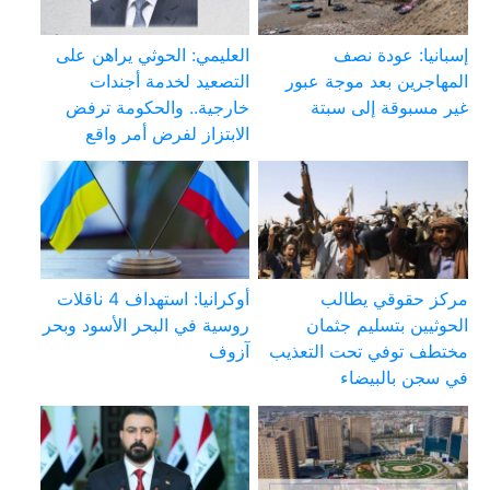
إسبانيا: عودة نصف
العليمي: الحوثي يراهن على
المهاجرين بعد موجة عبور
التصعيد لخدمة أجندات
غير مسبوقة إلى سبتة
خارجية.. والحكومة ترفض
الابتزاز لفرض أمر واقع
مركز حقوقي يطالب
أوكرانيا: استهداف 4 ناقلات
الحوثيين بتسليم جثمان
روسية في البحر الأسود وبحر
مختطف توفي تحت التعذيب
آزوف
في سجن بالبيضاء