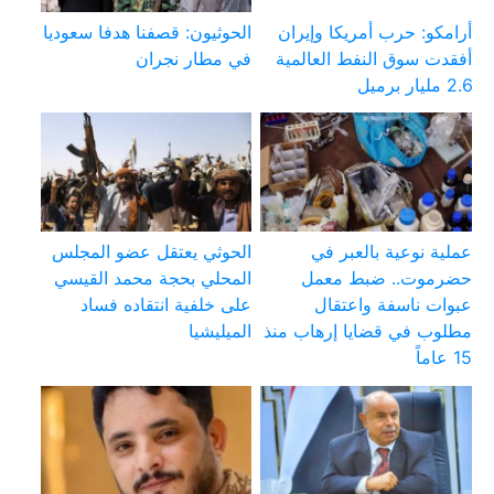
أرامكو: حرب أمريكا وإيران
الحوثيون: قصفنا هدفا سعوديا
أفقدت سوق النفط العالمية
في مطار نجران
2.6 مليار برميل
عملية نوعية بالعبر في
الحوثي يعتقل عضو المجلس
حضرموت.. ضبط معمل
المحلي بحجة محمد القيسي
عبوات ناسفة واعتقال
على خلفية انتقاده فساد
مطلوب في قضايا إرهاب منذ
الميليشيا
15 عاماً