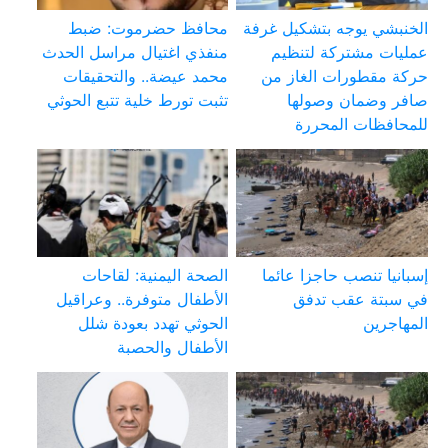
الخنبشي يوجه بتشكيل غرفة
محافظ حضرموت: ضبط
عمليات مشتركة لتنظيم
منفذي اغتيال مراسل الحدث
حركة مقطورات الغاز من
محمد عيضة.. والتحقيقات
صافر وضمان وصولها
تثبت تورط خلية تتبع الحوثي
للمحافظات المحررة
إسبانيا تنصب حاجزا عائما
الصحة اليمنية: لقاحات
في سبتة عقب تدفق
الأطفال متوفرة.. وعراقيل
المهاجرين
الحوثي تهدد بعودة شلل
الأطفال والحصبة