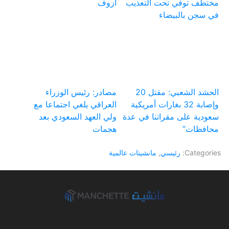
مختطف توفي تحت التعذيب
آزوف
في سجن بالبيضاء
الحشد الشعبي: مقتل 20
مصادر: رئيس الوزراء
وإصابة 32 بغارات أمريكية
العراقي يلغي اجتماعا مع
سعودية على مقراتنا في عدة
ولي العهد السعودي بعد
محافظات”
هجمات
Categories:
رئيسي
,
مانشيتات عالمية