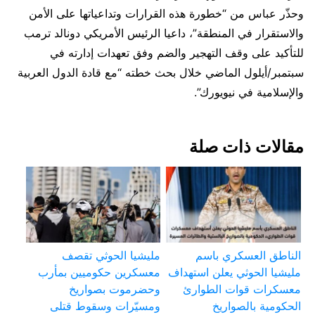
وحذّر عباس من “خطورة هذه القرارات وتداعياتها على الأمن
والاستقرار في المنطقة”، داعيا الرئيس الأمريكي دونالد ترمب
للتأكيد على وقف التهجير والضم وفق تعهدات إدارته في
سبتمبر/أيلول الماضي خلال بحث خطته “مع قادة الدول العربية
والإسلامية في نيويورك”.
مقالات ذات صلة
الناطق العسكري باسم
مليشيا الحوثي تقصف
مليشيا الحوثي يعلن استهداف
معسكرين حكوميين بمأرب
معسكرات قوات الطوارئ
وحضرموت بصواريخ
الحكومية بالصواريخ
ومسيّرات وسقوط قتلى