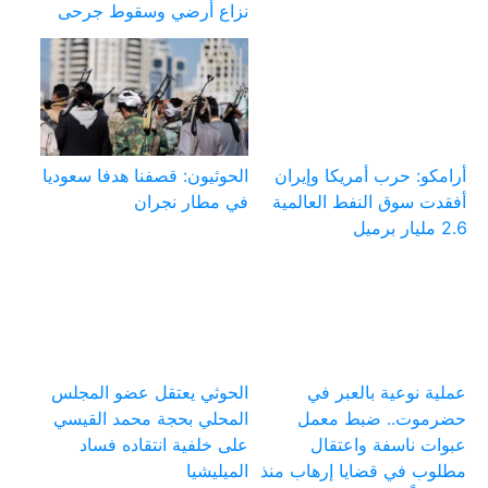
نزاع أرضي وسقوط جرحى
أرامكو: حرب أمريكا وإيران
الحوثيون: قصفنا هدفا سعوديا
أفقدت سوق النفط العالمية
في مطار نجران
2.6 مليار برميل
عملية نوعية بالعبر في
الحوثي يعتقل عضو المجلس
حضرموت.. ضبط معمل
المحلي بحجة محمد القيسي
عبوات ناسفة واعتقال
على خلفية انتقاده فساد
مطلوب في قضايا إرهاب منذ
الميليشيا