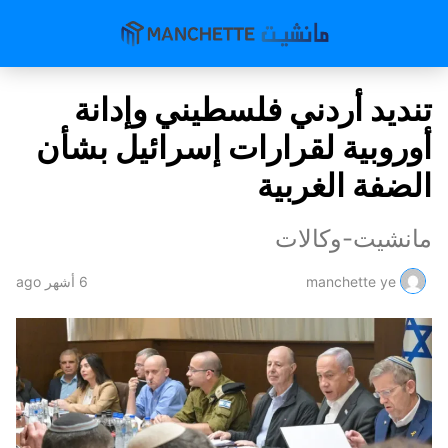
تنديد أردني فلسطيني وإدانة
أوروبية لقرارات إسرائيل بشأن
الضفة الغربية
مانشيت-وكالات
manchette ye
6 أشهر ago