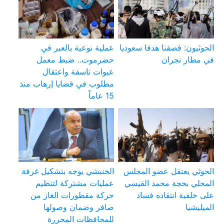
الحوثيون: قصفنا هدفا سعوديا
عملية نوعية بالعبر في
في مطار نجران
حضرموت.. ضبط معمل
عبوات ناسفة واعتقال
مطلوب في قضايا إرهاب منذ
15 عاماً
الحوثي يعتقل عضو المجلس
الخنبشي يوجه بتشكيل غرفة
المحلي بحجة محمد القيسي
عمليات مشتركة لتنظيم
على خلفية انتقاده فساد
حركة مقطورات الغاز من
الميليشيا
صافر وضمان وصولها
للمحافظات المحررة