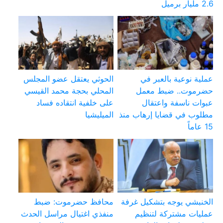
2.6 مليار برميل
عملية نوعية بالعبر في
الحوثي يعتقل عضو المجلس
حضرموت.. ضبط معمل
المحلي بحجة محمد القيسي
عبوات ناسفة واعتقال
على خلفية انتقاده فساد
مطلوب في قضايا إرهاب منذ
الميليشيا
15 عاماً
الخنبشي يوجه بتشكيل غرفة
محافظ حضرموت: ضبط
عمليات مشتركة لتنظيم
منفذي اغتيال مراسل الحدث