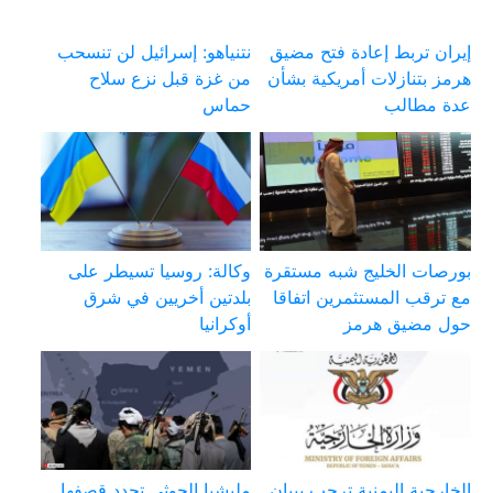
إيران تربط إعادة فتح مضيق
نتنياهو: إسرائيل لن تنسحب
هرمز بتنازلات أمريكية بشأن
من غزة قبل نزع سلاح
عدة مطالب
حماس
بورصات الخليج شبه مستقرة
وكالة: روسيا تسيطر على
مع ترقب المستثمرين اتفاقا
بلدتين أخريين في شرق
حول مضيق هرمز
أوكرانيا
الخارجية اليمنية ترحب ببيان
مليشيا الحوثي تجدد قصفها