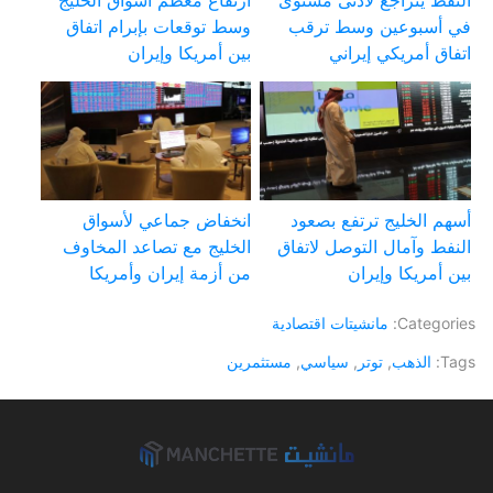
النفط يتراجع لأدنى مستوى
ارتفاع معظم أسواق الخليج
في أسبوعين وسط ترقب
وسط توقعات بإبرام اتفاق
اتفاق أمريكي إيراني
بين أمريكا وإيران
أسهم الخليج ترتفع بصعود
انخفاض جماعي لأسواق
النفط وآمال التوصل لاتفاق
الخليج مع تصاعد المخاوف
بين أمريكا وإيران
من أزمة إيران وأمريكا
Categories:
مانشيتات اقتصادية
Tags:
الذهب
,
توتر
,
سياسي
,
مستثمرين