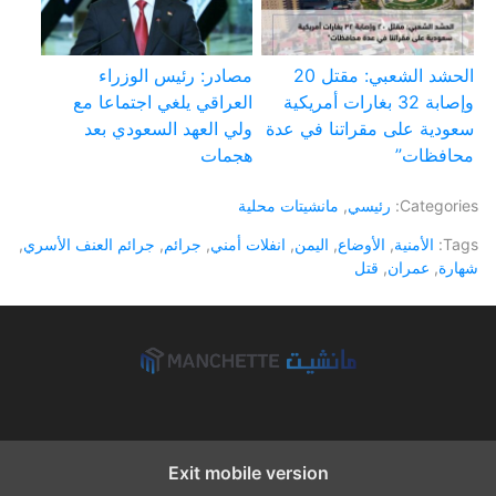
الحشد الشعبي: مقتل 20
مصادر: رئيس الوزراء
وإصابة 32 بغارات أمريكية
العراقي يلغي اجتماعا مع
سعودية على مقراتنا في عدة
ولي العهد السعودي بعد
محافظات”
هجمات
Categories:
رئيسي
,
مانشيتات محلية
Tags:
الأمنية
,
الأوضاع
,
اليمن
,
انفلات أمني
,
جرائم
,
جرائم العنف الأسري
,
شهارة
,
عمران
,
قتل
Exit mobile version