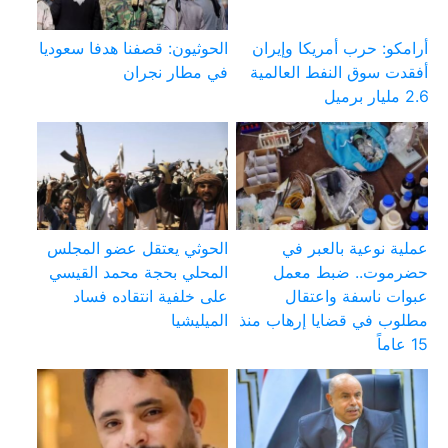
أرامكو: حرب أمريكا وإيران
الحوثيون: قصفنا هدفا سعوديا
أفقدت سوق النفط العالمية
في مطار نجران
2.6 مليار برميل
عملية نوعية بالعبر في
الحوثي يعتقل عضو المجلس
حضرموت.. ضبط معمل
المحلي بحجة محمد القيسي
عبوات ناسفة واعتقال
على خلفية انتقاده فساد
مطلوب في قضايا إرهاب منذ
الميليشيا
15 عاماً