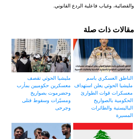
والقضائية، وغياب فاعلية الردع القانوني.
مقالات ذات صلة
الناطق العسكري باسم
مليشيا الحوثي تقصف
مليشيا الحوثي يعلن استهداف
معسكرين حكوميين بمأرب
معسكرات قوات الطوارئ
وحضرموت بصواريخ
الحكومية بالصواريخ
ومسيّرات وسقوط قتلى
الباليستية والطائرات
وجرحى
المسيرة