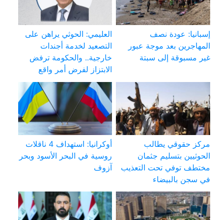
إسبانيا: عودة نصف
العليمي: الحوثي يراهن على
المهاجرين بعد موجة عبور
التصعيد لخدمة أجندات
غير مسبوقة إلى سبتة
خارجية.. والحكومة ترفض
الابتزاز لفرض أمر واقع
مركز حقوقي يطالب
أوكرانيا: استهداف 4 ناقلات
الحوثيين بتسليم جثمان
روسية في البحر الأسود وبحر
مختطف توفي تحت التعذيب
آزوف
في سجن بالبيضاء