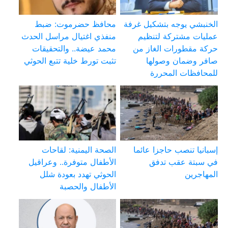
الخنبشي يوجه بتشكيل غرفة
محافظ حضرموت: ضبط
عمليات مشتركة لتنظيم
منفذي اغتيال مراسل الحدث
حركة مقطورات الغاز من
محمد عيضة.. والتحقيقات
صافر وضمان وصولها
تثبت تورط خلية تتبع الحوثي
للمحافظات المحررة
إسبانيا تنصب حاجزا عائما
الصحة اليمنية: لقاحات
في سبتة عقب تدفق
الأطفال متوفرة.. وعراقيل
المهاجرين
الحوثي تهدد بعودة شلل
الأطفال والحصبة