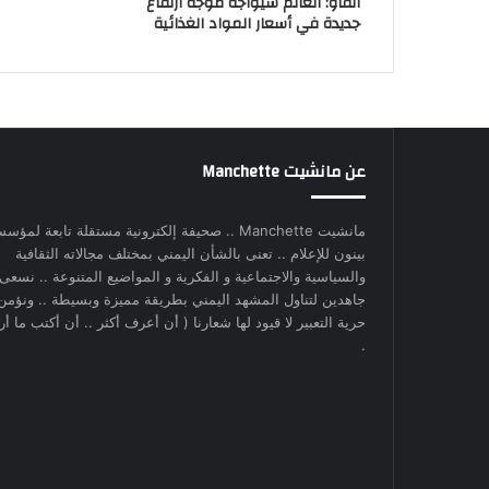
الفاو: العالم سيواجه موجة ارتفاع
جديدة في أسعار المواد الغذائية
عن مانشيت Manchette
مانشيت Manchette .. صحيفة إلكترونية مستقلة تابعة لمؤس
بينون للإعلام .. تعنى بالشأن اليمني بمختلف مجالاته الثقافية
والسياسية والاجتماعية و الفكرية و المواضيع المتنوعة .. نسعى
جاهدين لتناول المشهد اليمني بطريقة مميزة وبسيطة .. ونؤمن
حرية التعبير لا قيود لها شعارنا ( أن أعرف أكثر .. أن أكتب ما أري
.