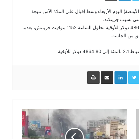
تجاوزا 4800 دولار للأوقية (الأونصة) اليوم الأربعاء وسط إقبال على الملاذ الآمن نتيجة
سي بسبب جرينلاند.
وقفز الذهب في المعاملات الفورية 2.1 بالمئة إلى 4861.91 دولار للأوقية بحلول الساعة 1152 بتوقيت جرينتش، بعدما
 للأوقية
Facebo
Twitter
LinkedIn
مشاركة عبر البريد
طباعة