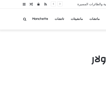
RSS
تسجيل
مقال
عمود
ة والطائرات المسيرة
الدخول
عشوائي
جانبي
بحث
ماتشات
مانشيتات
تاتشات
Manchette
عن