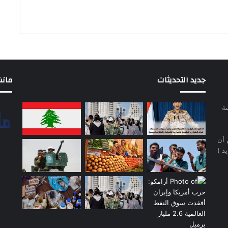
جديد التحديثات
مانشيت 
سة
 أن
د )