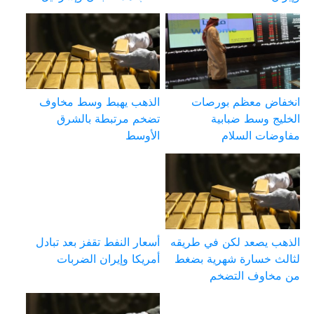
انخفاض معظم بورصات
الذهب يهبط وسط مخاوف
الخليج وسط ضبابية
تضخم مرتبطة بالشرق
مفاوضات السلام
الأوسط
الذهب يصعد لكن في طريقه
أسعار النفط تقفز بعد تبادل
لثالث خسارة شهرية بضغط
أمريكا وإيران الضربات
من مخاوف التضخم