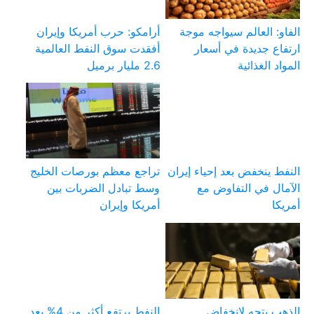
الفاو: العالم سيواجه موجة
أرامكو: حرب أمريكا وإيران
ارتفاع جديدة في أسعار
أفقدت سوق النفط العالمية
المواد الغذائية
2.6 مليار برميل
النفط ينخفض بعد إحياء إيران
تراجع معظم بورصات الخليج
الآمال في التفاوض مع
وسط تبادل الضربات بين
أمريكا
أمريكا وإيران
الذهب يتجه لانخفاض
النفط يرتفع أكثر من 4% بعد