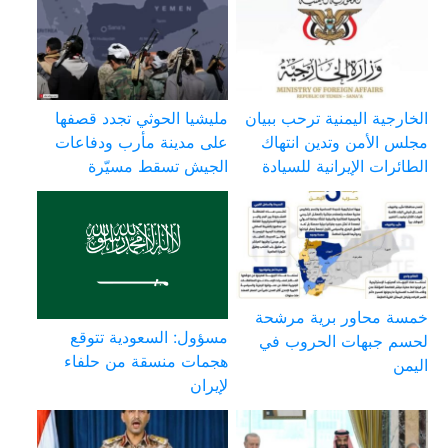
الخارجية اليمنية ترحب ببيان
مليشيا الحوثي تجدد قصفها
مجلس الأمن وتدين انتهاك
على مدينة مأرب ودفاعات
الطائرات الإيرانية للسيادة
الجيش تسقط مسيّرة
خمسة محاور برية مرشحة
مسؤول: السعودية تتوقع
لحسم جبهات الحروب في
هجمات منسقة من حلفاء
اليمن
لإيران