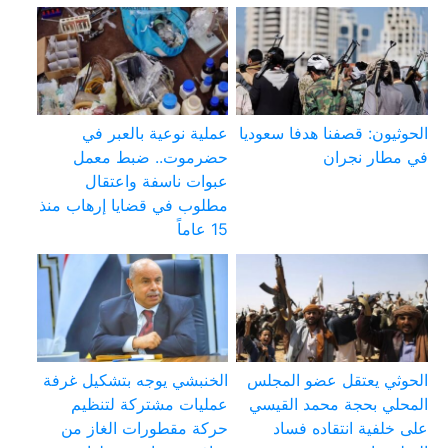
الحوثيون: قصفنا هدفا سعوديا
عملية نوعية بالعبر في
في مطار نجران
حضرموت.. ضبط معمل
عبوات ناسفة واعتقال
مطلوب في قضايا إرهاب منذ
15 عاماً
الحوثي يعتقل عضو المجلس
الخنبشي يوجه بتشكيل غرفة
المحلي بحجة محمد القيسي
عمليات مشتركة لتنظيم
على خلفية انتقاده فساد
حركة مقطورات الغاز من