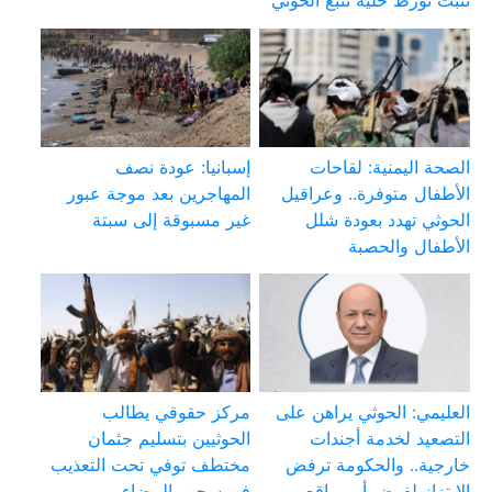
تثبت تورط خلية تتبع الحوثي
الصحة اليمنية: لقاحات
إسبانيا: عودة نصف
الأطفال متوفرة.. وعراقيل
المهاجرين بعد موجة عبور
الحوثي تهدد بعودة شلل
غير مسبوقة إلى سبتة
الأطفال والحصبة
العليمي: الحوثي يراهن على
مركز حقوقي يطالب
التصعيد لخدمة أجندات
الحوثيين بتسليم جثمان
خارجية.. والحكومة ترفض
مختطف توفي تحت التعذيب
الابتزاز لفرض أمر واقع
في سجن بالبيضاء