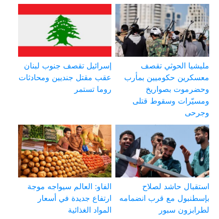
مليشيا الحوثي تقصف
إسرائيل تقصف جنوب لبنان
معسكرين حكوميين بمأرب
عقب مقتل جنديين ومحادثات
وحضرموت بصواريخ
روما تستمر
ومسيّرات وسقوط قتلى
وجرحى
استقبال حاشد لصلاح
الفاو: العالم سيواجه موجة
بإسطنبول مع قرب انضمامه
ارتفاع جديدة في أسعار
لطرابزون سبور
المواد الغذائية