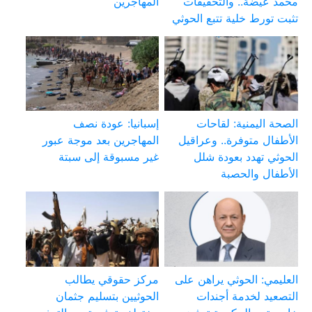
محمد عيضة.. والتحقيقات
المهاجرين
تثبت تورط خلية تتبع الحوثي
الصحة اليمنية: لقاحات
إسبانيا: عودة نصف
الأطفال متوفرة.. وعراقيل
المهاجرين بعد موجة عبور
الحوثي تهدد بعودة شلل
غير مسبوقة إلى سبتة
الأطفال والحصبة
العليمي: الحوثي يراهن على
مركز حقوقي يطالب
التصعيد لخدمة أجندات
الحوثيين بتسليم جثمان