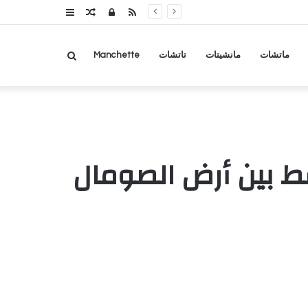
RSS
تسجيل
مقال
عمود
الدخول
عشوائي
جانبي
بحث
ماتشات
مانشيتات
تاتشات
Manchette
عن
ط بين أرض الصومال