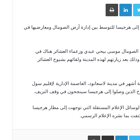
Face
Twitter
LinkedIn
طباعة
إلى هرجيسا للتوسط بين إدارة أرض الصومال ومعارضيها في
 الصومال موسى بيحي عبدي وزعماء العشائر هناك في
ذلك بعد زيارتهم لهذه المدينة ولقائهم بشيوخ العشائر
ة أشهر في مدينة لاسعانود، العاصمة الإدارية لإقليم سول
يوخ الذين وصلوا إلى هرجيسا سينجحون في وقف النزيف.
سائل الإعلام المستقلة التي توجهت إلى مطار هرجيسا
تفت بما نشره الإعلام الرسمي.
Facebo
Twitter
LinkedIn
مشاركة عبر البريد
طباعة