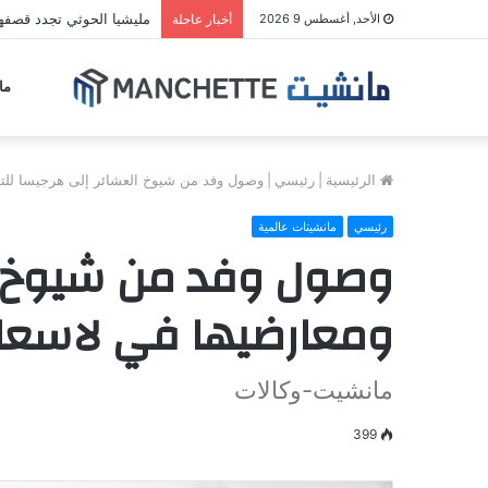
مليشيا الحوثي تجدد قصف
الأحد, أغسطس 9 2026
أخبار عاجلة
ما
الرئيسية
|
رئيسي
|
وصول وفد من شيوخ العشائر إلى هرجيسا للت
رئيسي
مانشيتات عالمية
وصول وفد من شيوخ ال
ومعارضيها في لاسعا
مانشيت-وكالات
399