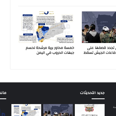
 تجدد قصفها على
خمسة محاور برية مرشحة لحسم
دفاعات الجيش تسقط
جبهات الحروب في اليمن
جديد التحديثات
مانشيت 
سة