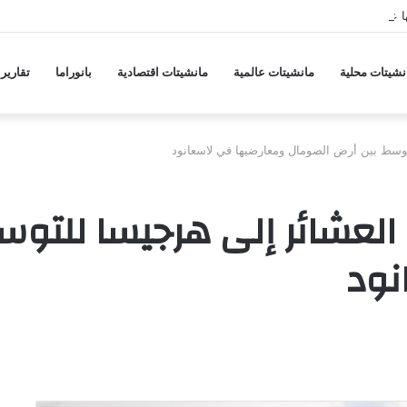
ها على مدينة مأرب ودفاعات الجيش تسقط مسيّرة
نشيتات محلية
مانشيتات عالمية
مانشيتات اقتصادية
بانوراما
تقارير
وسط بين أرض الصومال ومعارضيها في لاسعانود
عشائر إلى هرجيسا للتوس
نود