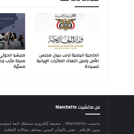
الخارجية اليمنية ترحب ببيان مجلس
مليشيا الحوثي
الأمن وتدين انتهاك الطائرات الإيرانية
مدينة مأرب و
للسيادة
مسيّرة
عن مانشيت Manchette
مانشيت Manchette .. صحيفة إلكترونية مستقلة تابعة لمؤس
بينون للإعلام .. تعنى بالشأن اليمني بمختلف مجالاته الثقافية