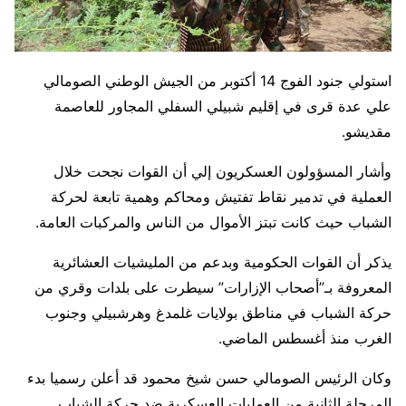
استولي جنود الفوج 14 أكتوبر من الجيش الوطني الصومالي
علي عدة قرى في إقليم شبيلي السفلي المجاور للعاصمة
مقديشو.
وأشار المسؤولون العسكريون إلي أن القوات نجحت خلال
العملية في تدمير نقاط تفتيش ومحاكم وهمية تابعة لحركة
الشباب حيث كانت تبتز الأموال من الناس والمركبات العامة.
يذكر أن القوات الحكومية وبدعم من المليشيات العشائرية
المعروفة بـ”أصحاب الإزارات” سيطرت على بلدات وقري من
حركة الشباب في مناطق بولايات غلمدغ وهرشبيلي وجنوب
الغرب منذ أغسطس الماضي.
وكان الرئيس الصومالي حسن شيخ محمود قد أعلن رسميا بدء
المرحلة الثانية من العمليات العسكرية ضد حركة الشباب