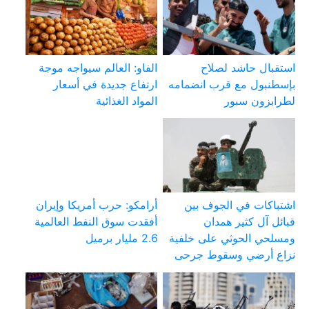
استقبال حاشد لصلاح
الفاو: العالم سيواجه موجة
بإسطنبول مع قرب انضمامه
ارتفاع جديدة في أسعار
لطرابزون سبور
المواد الغذائية
اشتباكات في الجوف بين
أرامكو: حرب أمريكا وإيران
قبائل آل كثير همدان
أفقدت سوق النفط العالمية
ومسلحي الحوثي على خلفية
2.6 مليار برميل
نزاع أرضي وسقوط جرحى