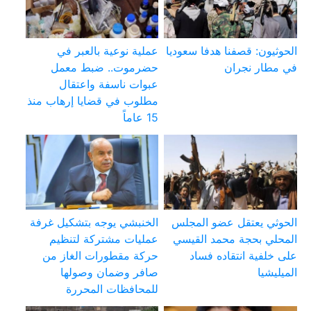
الحوثيون: قصفنا هدفا سعوديا
عملية نوعية بالعبر في
في مطار نجران
حضرموت.. ضبط معمل
عبوات ناسفة واعتقال
مطلوب في قضايا إرهاب منذ
15 عاماً
الحوثي يعتقل عضو المجلس
الخنبشي يوجه بتشكيل غرفة
المحلي بحجة محمد القيسي
عمليات مشتركة لتنظيم
على خلفية انتقاده فساد
حركة مقطورات الغاز من
الميليشيا
صافر وضمان وصولها
للمحافظات المحررة