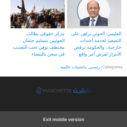
العليمي: الحوثي يراهن على
مركز حقوقي يطالب
التصعيد لخدمة أجندات
الحوثيين بتسليم جثمان
خارجية.. والحكومة ترفض
مختطف توفي تحت التعذيب
الابتزاز لفرض أمر واقع
في سجن بالبيضاء
Categories:
رئيسي
,
مانشيتات عالمية
Exit mobile version