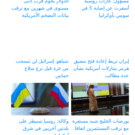
مسؤول: غارات روسية
الدولار يحوم قرب أدنى
أسفرت عن إصابة 5 في
مستوى في شهرين مع ترقب
سومي بأوكرانيا
بيانات التضخم الأمريكية
إيران تربط إعادة فتح مضيق
نتنياهو: إسرائيل لن تنسحب
هرمز بتنازلات أمريكية بشأن
من غزة قبل نزع سلاح
عدة مطالب
حماس
بورصات الخليج شبه مستقرة
وكالة: روسيا تسيطر على
مع ترقب المستثمرين اتفاقا
بلدتين أخريين في شرق