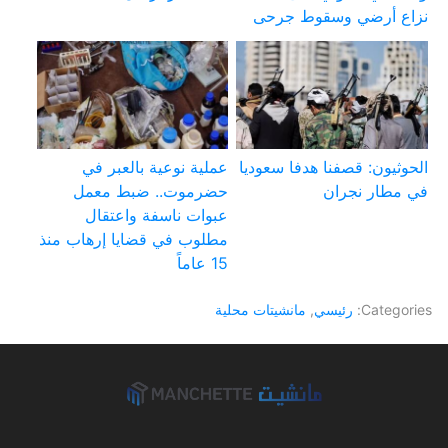
نزاع أرضي وسقوط جرحى
الحوثيون: قصفنا هدفا سعوديا
عملية نوعية بالعبر في
في مطار نجران
حضرموت.. ضبط معمل
عبوات ناسفة واعتقال
مطلوب في قضايا إرهاب منذ
15 عاماً
Categories:
رئيسي
,
مانشيتات محلية