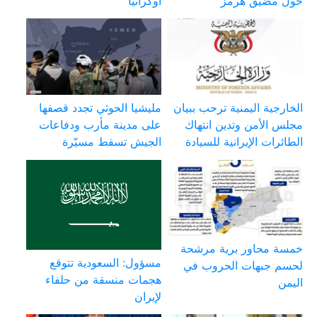
حول مضيق هرمز
أوكرانيا
الخارجية اليمنية ترحب ببيان
مليشيا الحوثي تجدد قصفها
مجلس الأمن وتدين انتهاك
على مدينة مأرب ودفاعات
الطائرات الإيرانية للسيادة
الجيش تسقط مسيّرة
خمسة محاور برية مرشحة
مسؤول: السعودية تتوقع
لحسم جبهات الحروب في
هجمات منسقة من حلفاء
اليمن
لإيران