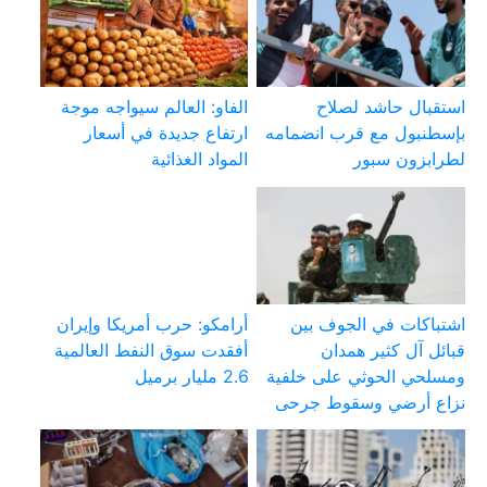
استقبال حاشد لصلاح
الفاو: العالم سيواجه موجة
بإسطنبول مع قرب انضمامه
ارتفاع جديدة في أسعار
لطرابزون سبور
المواد الغذائية
اشتباكات في الجوف بين
أرامكو: حرب أمريكا وإيران
قبائل آل كثير همدان
أفقدت سوق النفط العالمية
ومسلحي الحوثي على خلفية
2.6 مليار برميل
نزاع أرضي وسقوط جرحى