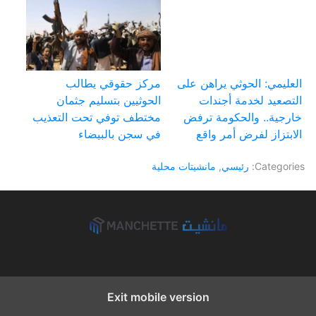
العليمي: الحوثي يراهن على
مركز حقوقي يطالب
التصعيد لخدمة أجندات
الحوثيين بتسليم جثمان
خارجية.. والحكومة ترفض
مختطف توفي تحت التعذيب
الابتزاز لفرض أمر واقع
في سجن بالبيضاء
Categories:
رئيسي
,
مانشيتات محلية
Exit mobile version